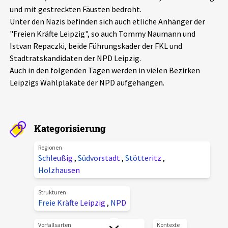
und mit gestreckten Fäusten bedroht.
Aktuelles
Unter den Nazis befinden sich auch etliche Anhänger der
"Freien Kräfte Leipzig", so auch Tommy Naumann und
Alle Beiträge
Über uns
Istvan Repaczki, beide Führungskader der FKL und
Stadtratskandidaten der NPD Leipzig.
Veranstaltungen
Auch in den folgenden Tagen werden in vielen Bezirken
Projektbeschreibung
Pressemitteilungen
Leipzigs Wahlplakate der NPD aufgehangen.
Kontakt
Podcasts
Unterstützer_innen
Kategorisierung
Spenden
Regionen
chronik.LE in der Presse
Schleußig
,
Südvorstadt
,
Stötteritz
,
Holzhausen
Strukturen
Freie Kräfte Leipzig
,
NPD
Vorfallsarten
Kontexte