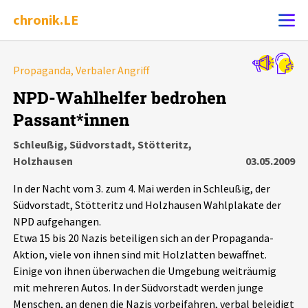
chronik.LE
Alle Ereignisse
Propaganda, Verbaler Angriff
Ereignis melden
7502
Ereignisse
NPD-Wahlhelfer bedrohen
Passant*innen
Chronik
Ereignisse
Statistik
Schleußig, Südvorstadt, Stötteritz,
Holzhausen
03.05.2009
Exportieren
?
Filter Erklärungen
Dossiers
In der Nacht vom 3. zum 4. Mai werden in Schleußig, der
Leipziger Zustände
Südvorstadt, Stötteritz und Holzhausen Wahlplakate der
NPD aufgehangen.
Etwa 15 bis 20 Nazis beteiligen sich an der Propaganda-
Schlaglichter
Aktion, viele von ihnen sind mit Holzlatten bewaffnet.
Einige von ihnen überwachen die Umgebung weiträumig
Phänomene
mit mehreren Autos. In der Südvorstadt werden junge
Menschen, an denen die Nazis vorbeifahren, verbal beleidigt