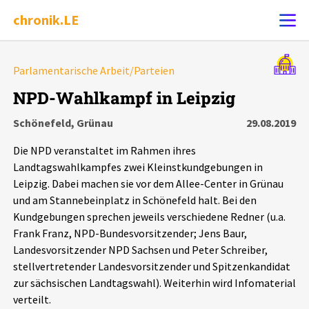
chronik.LE
Alle Ereignisse
Parlamentarische Arbeit/Parteien
Ereignis melden
7502
Ereignisse
NPD-Wahlkampf in Leipzig
Schönefeld, Grünau
29.08.2019
Chronik
Ereignisse
Statistik
Die NPD veranstaltet im Rahmen ihres
Exportieren
?
Filter Erklärungen
Dossiers
Landtagswahlkampfes zwei Kleinstkundgebungen in
Leipzig. Dabei machen sie vor dem Allee-Center in Grünau
und am Stannebeinplatz in Schönefeld halt. Bei den
Leipziger Zustände
Kundgebungen sprechen jeweils verschiedene Redner (u.a.
Frank Franz, NPD-Bundesvorsitzender; Jens Baur,
Schlaglichter
Landesvorsitzender NPD Sachsen und Peter Schreiber,
stellvertretender Landesvorsitzender und Spitzenkandidat
Phänomene
zur sächsischen Landtagswahl). Weiterhin wird Infomaterial
verteilt.