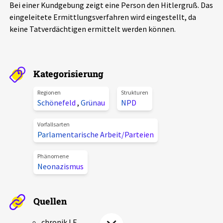
Bei einer Kundgebung zeigt eine Person den Hitlergruß. Das
Aktuelles
eingeleitete Ermittlungsverfahren wird eingestellt, da
keine Tatverdächtigen ermittelt werden können.
Alle Beiträge
Über uns
Veranstaltungen
Projektbeschreibung
Kategorisierung
Pressemitteilungen
Kontakt
Regionen
Strukturen
Podcasts
Schönefeld
,
Grünau
NPD
Unterstützer_innen
Vorfallsarten
Spenden
Parlamentarische Arbeit/Parteien
chronik.LE in der Presse
Phänomene
Neonazismus
Quellen
chronik.LE