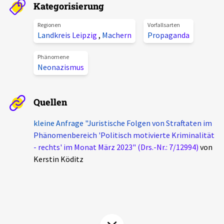
Kategorisierung
Aktuelles
Regionen
Vorfallsarten
Landkreis Leipzig
,
Machern
Propaganda
Alle Beiträge
Über uns
Veranstaltungen
Phänomene
Neonazismus
Projektbeschreibung
Pressemitteilungen
Kontakt
Podcasts
Quellen
Unterstützer_innen
kleine Anfrage "Juristische Folgen von Straftaten im
Spenden
Phänomenbereich 'Politisch motivierte Kriminalität
- rechts' im Monat März 2023" (Drs.-Nr.: 7/12994)
von
chronik.LE in der Presse
Kerstin Köditz