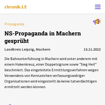
chronik.LE
Alle Ereignisse
Propaganda
Ereignis melden
7502
Ereignisse
NS-Propaganda in Machern
gesprüht
Chronik
Ereignisse
Statistik
Landkreis Leipzig, Machern
13.11.2022
Exportieren
?
Filter Erklärungen
Dossiers
Die Bahnunterführung in Machern wird unter anderem mit
einem Hakenkreuz, einer Doppelsigrune sowie "Sieg Heil"
Leipziger Zustände
beschmiert. Das eingeleitete Ermittlungsverfahren wegen
Verwendens von Kennzeichen verfassungswidriger
Organisationen wird eingestellt da keine tatverdächtigen
Schlaglichter
ermittelt werden können.
Phänomene