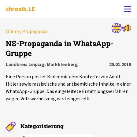
chronik.LE
Alle Ereignisse
Online, Propaganda
Ereignis melden
7502
Ereignisse
NS-Propaganda in WhatsApp-
Gruppe
Chronik
Ereignisse
Statistik
Landkreis Leipzig, Markkleeberg
25.01.2019
Exportieren
?
Filter Erklärungen
Dossiers
Eine Person postet Bilder mit dem Konterfei von Adolf
Hitler sowie rassistische und antisemitische Inhalte in einer
Leipziger Zustände
WhatsApp-Gruppe. Das eingeleitete Ermittlungsverfahren
wegen Volksverhetzung wird eingestellt.
Schlaglichter
Phänomene
Kategorisierung