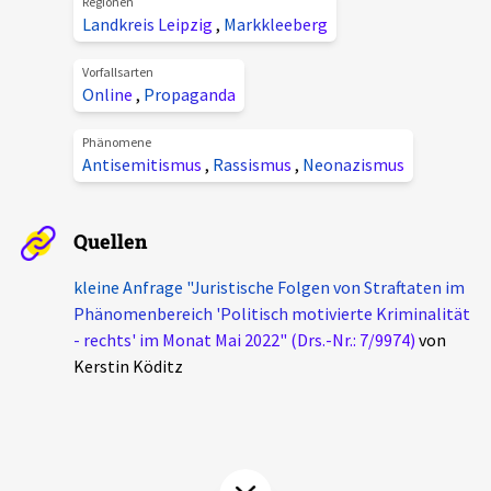
Regionen
Aktuelles
Landkreis Leipzig
,
Markkleeberg
Vorfallsarten
Alle Beiträge
Online
,
Propaganda
Über uns
Veranstaltungen
Phänomene
Projektbeschreibung
Antisemitismus
,
Rassismus
,
Neonazismus
Pressemitteilungen
Kontakt
Podcasts
Quellen
Unterstützer_innen
Spenden
kleine Anfrage "Juristische Folgen von Straftaten im
Phänomenbereich 'Politisch motivierte Kriminalität
chronik.LE in der Presse
- rechts' im Monat Mai 2022" (Drs.-Nr.: 7/9974)
von
Kerstin Köditz