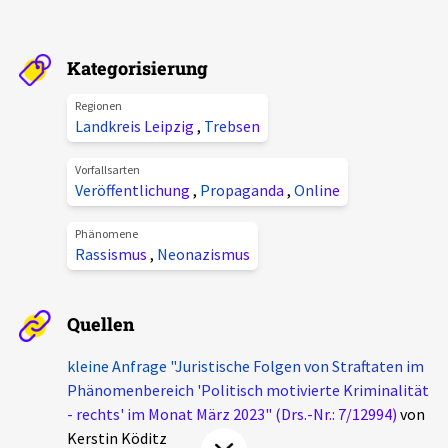
Aktuelles
Kategorisierung
Alle Beiträge
Über uns
Regionen
Veranstaltungen
Landkreis Leipzig
,
Trebsen
Projektbeschreibung
Pressemitteilungen
Vorfallsarten
Kontakt
Veröffentlichung
,
Propaganda
,
Online
Podcasts
Unterstützer_innen
Phänomene
Rassismus
,
Neonazismus
Spenden
chronik.LE in der Presse
Quellen
kleine Anfrage "Juristische Folgen von Straftaten im
Phänomenbereich 'Politisch motivierte Kriminalität
- rechts' im Monat März 2023" (Drs.-Nr.: 7/12994)
von
Kerstin Köditz