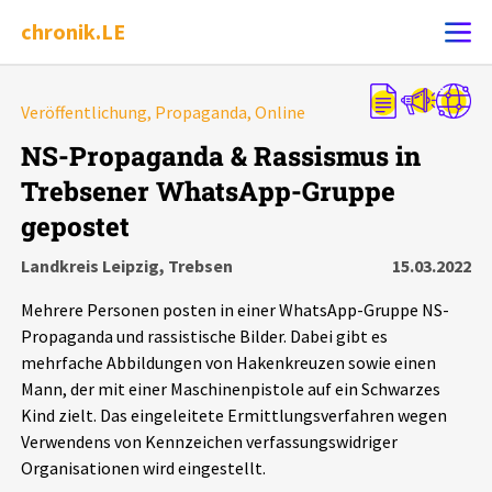
chronik.LE
Alle Ereignisse
Veröffentlichung, Propaganda, Online
Ereignis melden
7502
Ereignisse
NS-Propaganda & Rassismus in
Trebsener WhatsApp-Gruppe
Chronik
Ereignisse
Statistik
gepostet
Exportieren
?
Filter Erklärungen
Dossiers
Landkreis Leipzig, Trebsen
15.03.2022
Mehrere Personen posten in einer WhatsApp-Gruppe NS-
Leipziger Zustände
Propaganda und rassistische Bilder. Dabei gibt es
mehrfache Abbildungen von Hakenkreuzen sowie einen
Schlaglichter
Mann, der mit einer Maschinenpistole auf ein Schwarzes
Kind zielt. Das eingeleitete Ermittlungsverfahren wegen
Verwendens von Kennzeichen verfassungswidriger
Phänomene
Organisationen wird eingestellt.