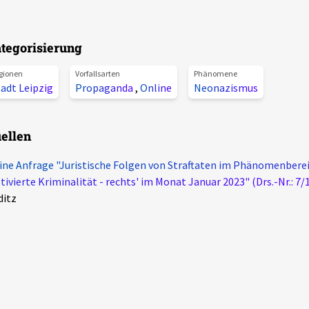
tegorisierung
gionen
Vorfallsarten
Phänomene
adt Leipzig
Propaganda
,
Online
Neonazismus
ellen
ine Anfrage "Juristische Folgen von Straftaten im Phänomenberei
ivierte Kriminalität - rechts' im Monat Januar 2023" (Drs.-Nr.: 7/
ditz