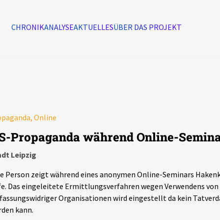
CHRONIK
ANALYSE
AKTUELLES
ÜBER DAS PROJEKT
Alle Ereignisse
7502
Ereignisse
opaganda, Online
Ereignisse
S-Propaganda während Online-Semin
dt Leipzig
e Person zeigt während eines anonymen Online-Seminars Hakenkr
e. Das eingeleitete Ermittlungsverfahren wegen Verwendens vo
fassungswidriger Organisationen wird eingestellt da kein Tatverd
rden kann.