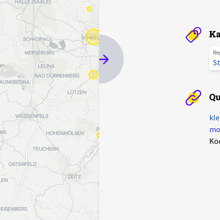
Ka
Re
St
Qu
kle
mot
Kö