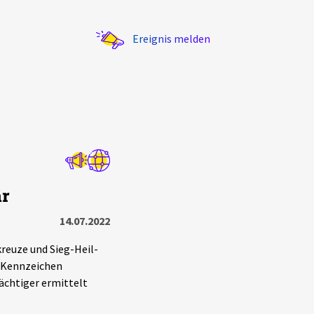
Ereignis melden
Statistik
ar
Exportieren
?
Filter Erklärungen
14.07.2022
euze und Sieg-Heil-
n Kennzeichen
ächtiger ermittelt