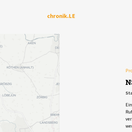
chronik.LE
Pr
N
Sta
Ein
Ruf
ver
we