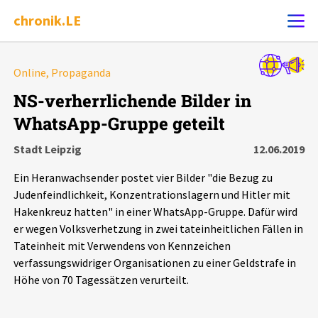
chronik.LE
Alle Ereignisse
Online, Propaganda
Ereignis melden
7502
Ereignisse
NS-verherrlichende Bilder in
WhatsApp-Gruppe geteilt
Chronik
Ereignisse
Statistik
Stadt Leipzig
12.06.2019
Exportieren
?
Filter Erklärungen
Dossiers
Ein Heranwachsender postet vier Bilder "die Bezug zu
Judenfeindlichkeit, Konzentrationslagern und Hitler mit
Leipziger Zustände
Hakenkreuz hatten" in einer WhatsApp-Gruppe. Dafür wird
er wegen Volksverhetzung in zwei tateinheitlichen Fällen in
Tateinheit mit Verwendens von Kennzeichen
Schlaglichter
verfassungswidriger Organisationen zu einer Geldstrafe in
Höhe von 70 Tagessätzen verurteilt.
Phänomene