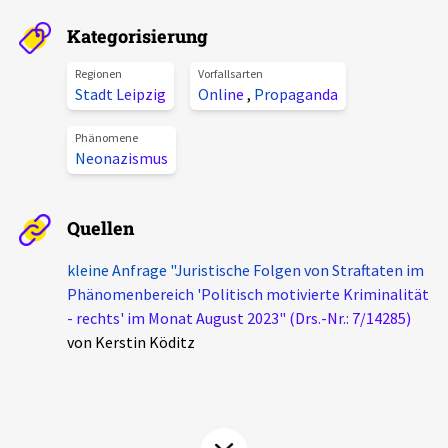
Aktuelles
Kategorisierung
Alle Beiträge
Regionen
Vorfallsarten
Über uns
Stadt Leipzig
Online
,
Propaganda
Veranstaltungen
Projektbeschreibung
Phänomene
Pressemitteilungen
Neonazismus
Kontakt
Podcasts
Unterstützer_innen
Quellen
Spenden
kleine Anfrage "Juristische Folgen von Straftaten im
Phänomenbereich 'Politisch motivierte Kriminalität
chronik.LE in der Presse
- rechts' im Monat August 2023" (Drs.-Nr.: 7/14285)
von Kerstin Köditz