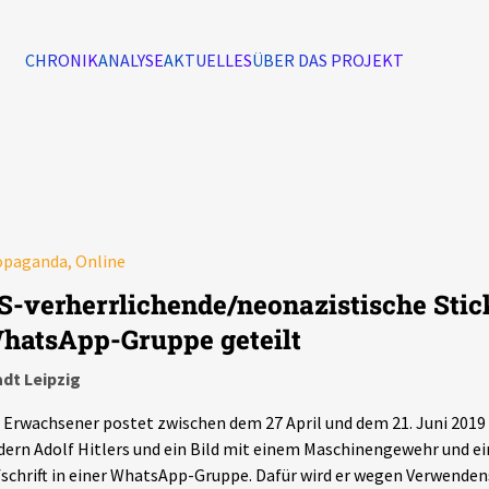
CHRONIK
ANALYSE
AKTUELLES
ÜBER DAS PROJEKT
Alle Ereignisse
7502
Ereignisse
opaganda, Online
Ereignisse
S-verherrlichende/neonazistische Stic
hatsApp-Gruppe geteilt
dt Leipzig
 Erwachsener postet zwischen dem 27 April und dem 21. Juni 2019
dern Adolf Hitlers und ein Bild mit einem Maschinengewehr und ei
schrift in einer WhatsApp-Gruppe. Dafür wird er wegen Verwende