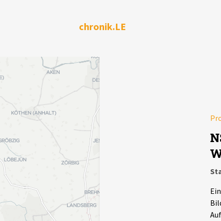
chronik.LE
Pr
N
W
Sta
Ein
Bil
Auf