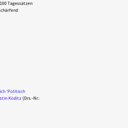
 100 Tagessätzen
rschärfend
ch 'Politisch
stin Köditz
(Drs.-Nr.: