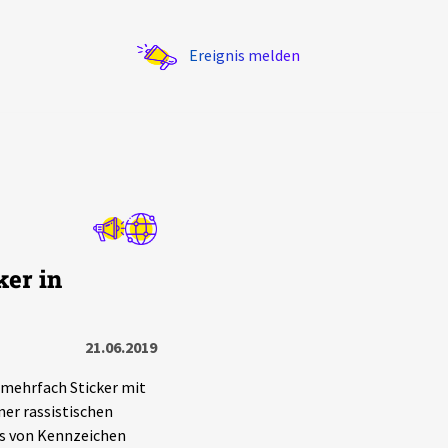
Ereignis melden
Statistik
ker in
Exportieren
?
Filter Erklärungen
21.06.2019
 mehrfach Sticker mit
ner rassistischen
ns von Kennzeichen