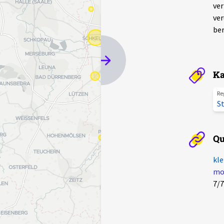
ver
ver
ber
Ka
Re
St
Qu
kle
mot
7/7