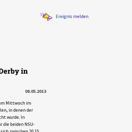
Ereignis melden
Derby in
Statistik
Exportieren
?
Filter Erklärungen
08.05.2013
 am Mittwoch im
en, in denen der
ht wurde. In
r die beiden NSU-
sich zwischen 20.15