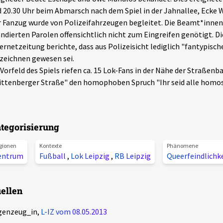
 20.30 Uhr beim Abmarsch nach dem Spiel in der Jahnallee, Ecke 
 Fanzug wurde von Polizeifahrzeugen begleitet. Die Beamt*innen 
ndierten Parolen offensichtlich nicht zum Eingreifen genötigt. Di
ernetzeitung berichte, dass aus Polizeisicht lediglich "fantypisch
zeichnen gewesen sei.
Vorfeld des Spiels riefen ca. 15 Lok-Fans in der Nähe der Straßen
ttenberger Straße" den homophoben Spruch "Ihr seid alle homos
tegorisierung
gionen
Kontexte
Phänomene
entrum
Fußball
,
Lok Leipzig
,
RB Leipzig
Queerfeindlichk
ellen
genzeug_in,
L-IZ vom 08.05.2013