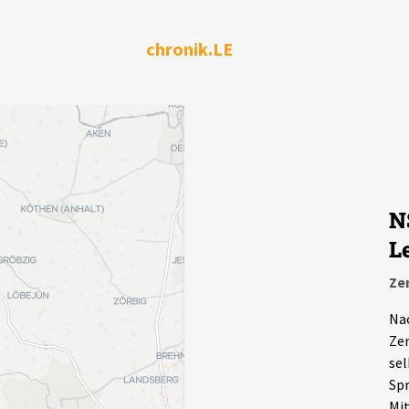
chronik.LE
N
L
Ze
Nac
Zen
sel
Spr
Mit