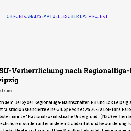
CHRONIK
ANALYSE
AKTUELLES
ÜBER DAS PROJEKT
Alle Ereignisse
7502
Ereignisse
SU-Verherrlichung nach Regionalliga-
Ereignisse
eipzig
ntrum
h dem Derby der Regionalliga-Mannschaften RB und Lok Leipzig
tralstadion skandierte eine Gruppe von etwa 20-30 Lok-Fans Parol
bsternannte "Nationalsozialistische Untergrund" (NSU) verherrlic
echchören wurden unter anderem Solidarität und Bewunderung fü
glieder Beate Zschäpe und Uwe Mundlos bekundet. Dies ereignete 