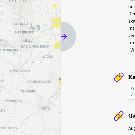
und
Der
ska
Int
ver
Im 
"Wi
Ka
Re
Z
Qu
Au