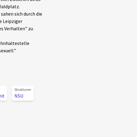
Waldplatz.
sahen sich durch die
e Leipziger
es Verhalten" zu
bahnhaltestelle
exuell."
Strukturen
eit
NSU