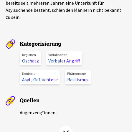
bereits seit mehreren Jahren eine Unterkunft für
Aktuelles
Asylsuchende besteht, schien den Männern nicht bekannt
zu sein.
Alle Beiträge
Über uns
Veranstaltungen
Projektbeschreibung
Kategorisierung
Pressemitteilungen
Kontakt
Regionen
Vorfallsarten
Podcasts
Oschatz
Verbaler Angriff
Unterstützer_innen
Kontexte
Phänomene
Spenden
Asyl
,
Geflüchtete
Rassismus
chronik.LE in der Presse
Quellen
Augenzeug*innen