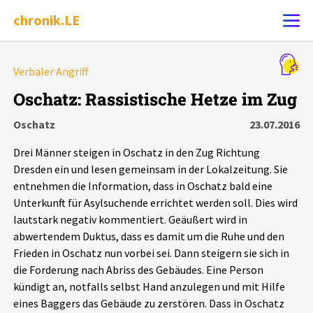
chronik.LE
Alle Ereignisse
Verbaler Angriff
Ereignis melden
7502
Ereignisse
Oschatz: Rassistische Hetze im Zug
Oschatz
23.07.2016
Chronik
Ereignisse
Statistik
Drei Männer steigen in Oschatz in den Zug Richtung
Exportieren
?
Filter Erklärungen
Dossiers
Dresden ein und lesen gemeinsam in der Lokalzeitung. Sie
entnehmen die Information, dass in Oschatz bald eine
Unterkunft für Asylsuchende errichtet werden soll. Dies wird
Leipziger Zustände
lautstark negativ kommentiert. Geäußert wird in
abwertendem Duktus, dass es damit um die Ruhe und den
Schlaglichter
Frieden in Oschatz nun vorbei sei. Dann steigern sie sich in
die Forderung nach Abriss des Gebäudes. Eine Person
Phänomene
kündigt an, notfalls selbst Hand anzulegen und mit Hilfe
eines Baggers das Gebäude zu zerstören. Dass in Oschatz