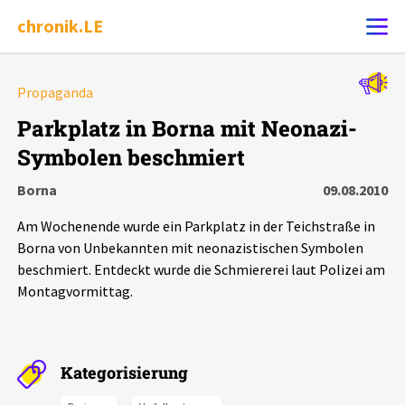
chronik.LE
Alle Ereignisse
Propaganda
Ereignis melden
7502
Ereignisse
Parkplatz in Borna mit Neonazi-
Symbolen beschmiert
Chronik
Ereignisse
Statistik
Borna
09.08.2010
Exportieren
?
Filter Erklärungen
Dossiers
Am Wochenende wurde ein Parkplatz in der Teichstraße in
Borna von Unbekannten mit neonazistischen Symbolen
Leipziger Zustände
beschmiert. Entdeckt wurde die Schmiererei laut Polizei am
Montagvormittag.
Schlaglichter
Phänomene
Kategorisierung