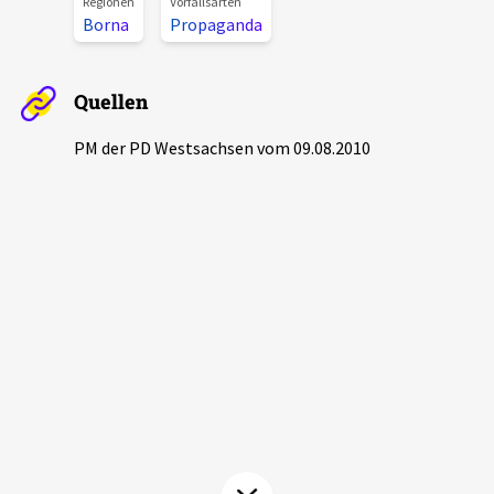
Regionen
Vorfallsarten
Aktuelles
Borna
Propaganda
Alle Beiträge
Über uns
Quellen
Veranstaltungen
PM der PD Westsachsen vom 09.08.2010
Projektbeschreibung
Pressemitteilungen
Kontakt
Podcasts
Unterstützer_innen
Spenden
chronik.LE in der Presse