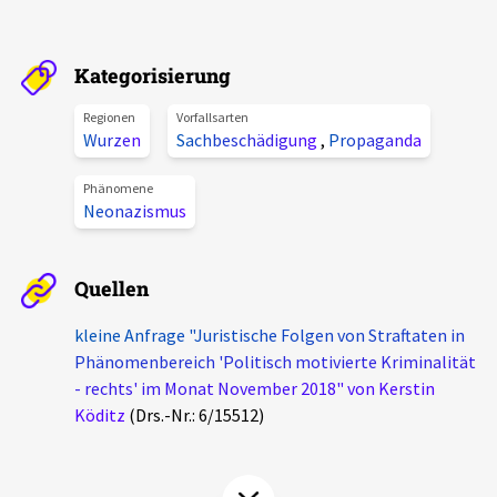
Aktuelles
Kategorisierung
Alle Beiträge
Über uns
Regionen
Vorfallsarten
Veranstaltungen
Wurzen
Sachbeschädigung
,
Propaganda
Projektbeschreibung
Pressemitteilungen
Phänomene
Kontakt
Neonazismus
Podcasts
Unterstützer_innen
Quellen
Spenden
chronik.LE in der Presse
kleine Anfrage "Juristische Folgen von Straftaten in
Phänomenbereich 'Politisch motivierte Kriminalität
- rechts' im Monat November 2018" von Kerstin
Köditz
(Drs.-Nr.: 6/15512)