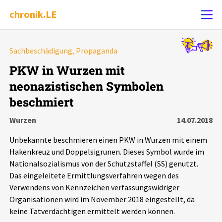
chronik.LE
Alle Ereignisse
Sachbeschädigung, Propaganda
Ereignis melden
7502
Ereignisse
PKW in Wurzen mit
neonazistischen Symbolen
Chronik
Ereignisse
Statistik
beschmiert
Exportieren
?
Filter Erklärungen
Dossiers
Wurzen
14.07.2018
Unbekannte beschmieren einen PKW in Wurzen mit einem
Leipziger Zustände
Hakenkreuz und Doppelsigrunen. Dieses Symbol wurde im
Nationalsozialismus von der Schutzstaffel (SS) genutzt.
Schlaglichter
Das eingeleitete Ermittlungsverfahren wegen des
Verwendens von Kennzeichen verfassungswidriger
Organisationen wird im November 2018 eingestellt, da
Phänomene
keine Tatverdächtigen ermittelt werden können.