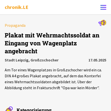
chronik.LE
Alle Ereignisse
Propaganda
Ereignis melden
7502
Ereignisse
Plakat mit Wehrmachtssoldat an
Eingang von Wagenplatz
Chronik
Ereignisse
Statistik
angebracht
Exportieren
?
Filter Erklärungen
Dossiers
Stadt Leipzig, Großzschocher
17.05.2025
Am Tor eines Wagenplatzes in Großzschocher wird ein ca.
Leipziger Zustände
DIN A4 großes Plakat angebracht, auf dem das Konterfei
eines Wehrmachtssoldaten abgebildet ist. Über der
Schlaglichter
Abbildung steht in Frakturschrift "Opa war kein Mörder".
Phänomene
Kategorisierung