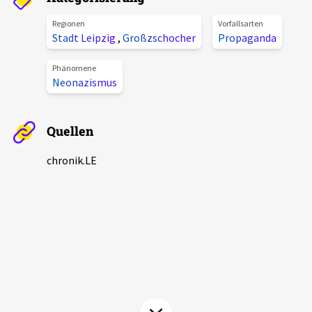
Aktuelles
Regionen
Vorfallsarten
Stadt Leipzig
,
Großzschocher
Propaganda
Alle Beiträge
Über uns
Phänomene
Veranstaltungen
Neonazismus
Projektbeschreibung
Pressemitteilungen
Kontakt
Quellen
Podcasts
Unterstützer_innen
chronik.LE
Spenden
chronik.LE in der Presse