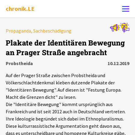
chronik.LE
Alle Ereignisse
Propaganda, Sachbeschädigung
Ereignis melden
7502
Ereignisse
Plakate der Identitären Bewegung
an Prager Straße angebracht
Chronik
Ereignisse
Statistik
Probstheida
10.12.2019
Exportieren
?
Filter Erklärungen
Dossiers
Auf der Prager Straße zwischen Probstheida und
Völkerschlachtdenkmal kleben dutzende Plakate der
Leipziger Zustände
"Identitären Bewegung". Auf diesen ist "Festung Europa.
Macht die Grenzen dicht" zu lesen.
Die "Identitäre Bewegung" kommt ursprünglich aus
Schlaglichter
Frankreich und ist seit 2012 auch in Deutschland vertreten.
Ihre Ideologie begründet sich dabei im Ethnopluralismus.
Phänomene
Diese kulturrassistische Argumentation geht davon aus,
dass es unterscheidbare und homogene Kulturkreise gäbe,