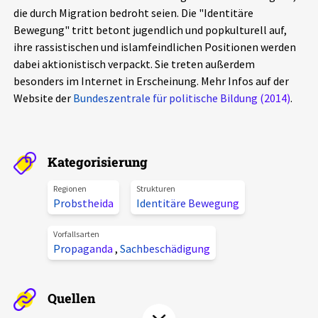
die durch Migration bedroht seien. Die "Identitäre
Aktuelles
Bewegung" tritt betont jugendlich und popkulturell auf,
ihre rassistischen und islamfeindlichen Positionen werden
Alle Beiträge
Über uns
dabei aktionistisch verpackt. Sie treten außerdem
besonders im Internet in Erscheinung. Mehr Infos auf der
Veranstaltungen
Website der
Bundeszentrale für politische Bildung (2014)
.
Projektbeschreibung
Pressemitteilungen
Kontakt
Podcasts
Unterstützer_innen
Kategorisierung
Spenden
Regionen
Strukturen
Probstheida
Identitäre Bewegung
chronik.LE in der Presse
Vorfallsarten
Propaganda
,
Sachbeschädigung
Quellen