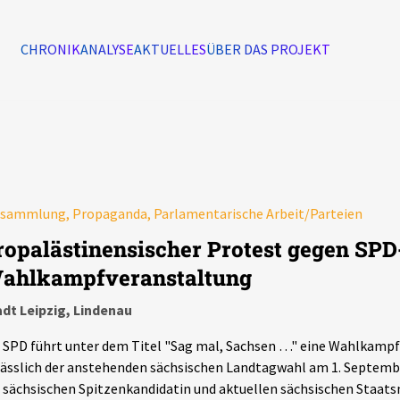
CHRONIK
ANALYSE
AKTUELLES
ÜBER DAS PROJEKT
Alle Ereignisse
7502
Ereignisse
rsammlung, Propaganda, Parlamentarische Arbeit/Parteien
Ereignisse
ropalästinensischer Protest gegen SPD
ahlkampfveranstaltung
dt Leipzig, Lindenau
 SPD führt unter dem Titel "Sag mal, Sachsen …" eine Wahlkamp
ässlich der anstehenden sächsischen Landtagwahl am 1. Septemb
 sächsischen Spitzenkandidatin und aktuellen sächsischen Staatsm