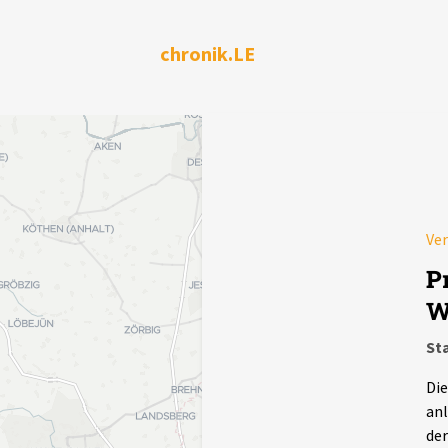
chronik.LE
Ve
P
W
Sta
Die
anl
der