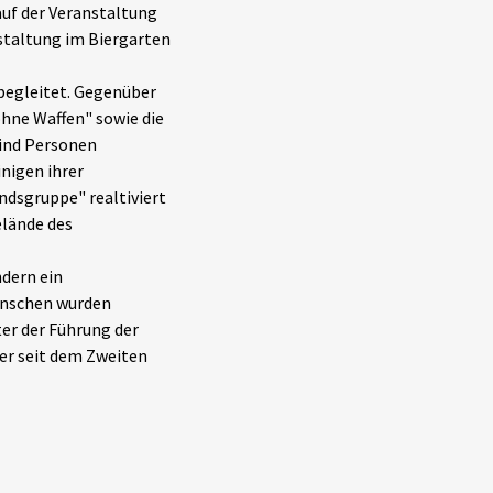
uf der Veranstaltung
nstaltung im Biergarten
begleitet. Gegenüber
hne Waffen" sowie die
ind Personen
nigen ihrer
ndsgruppe" realtiviert
elände des
ndern ein
Menschen wurden
ter der Führung der
er seit dem Zweiten