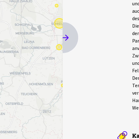
und
auc
des
Die
dem
Par
anw
Zwi
und
Fel
Der
Ter
ver
Ham
Wel
Ka