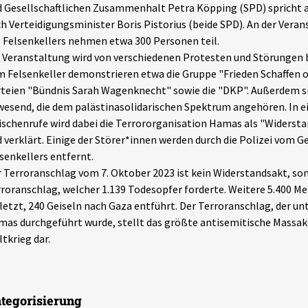
 Gesellschaftlichen Zusammenhalt Petra Köpping (SPD) spricht a
h Verteidigungsminister Boris Pistorius (beide SPD). An der Vera
 Felsenkellers nehmen etwa 300 Personen teil.
 Veranstaltung wird von verschiedenen Protesten und Störungen 
 Felsenkeller demonstrieren etwa die Gruppe "Frieden Schaffen o
teien "Bündnis Sarah Wagenknecht" sowie die "DKP". Außerdem s
esend, die dem palästinasolidarischen Spektrum angehören. In ei
schenrufe wird dabei die Terrororganisation Hamas als "Widersta
 verklärt. Einige der Störer*innen werden durch die Polizei vom G
senkellers entfernt.
 Terroranschlag vom 7. Oktober 2023 ist kein Widerstandsakt, so
roranschlag, welcher 1.139 Todesopfer forderte. Weitere 5.400 
letzt, 240 Geiseln nach Gaza entführt. Der Terroranschlag, der un
as durchgeführt wurde, stellt das größte antisemitische Massak
tkrieg dar.
tegorisierung