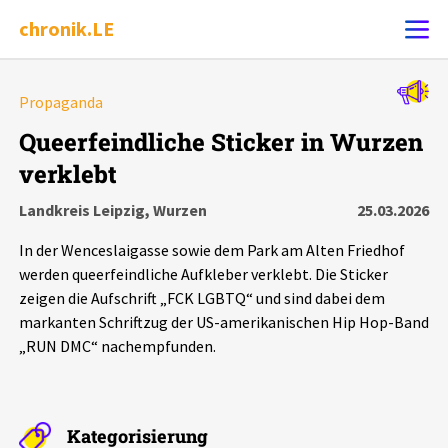
chronik.LE
Alle Ereignisse
Propaganda
Ereignis melden
7502
Ereignisse
Queerfeindliche Sticker in Wurzen
verklebt
Chronik
Ereignisse
Statistik
Landkreis Leipzig, Wurzen
25.03.2026
Exportieren
?
Filter Erklärungen
Dossiers
In der Wenceslaigasse sowie dem Park am Alten Friedhof
werden queerfeindliche Aufkleber verklebt. Die Sticker
Leipziger Zustände
zeigen die Aufschrift „FCK LGBTQ“ und sind dabei dem
markanten Schriftzug der US-amerikanischen Hip Hop-Band
„RUN DMC“ nachempfunden.
Schlaglichter
Phänomene
Kategorisierung