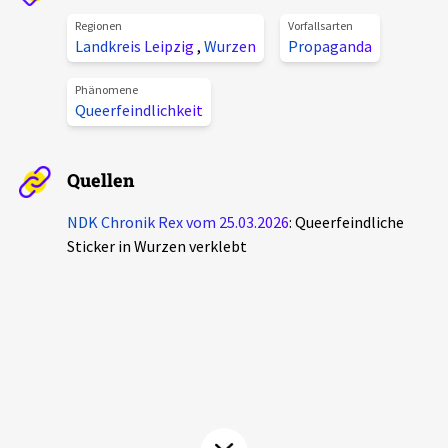
Aktuelles
Regionen
Vorfallsarten
Landkreis Leipzig
,
Wurzen
Propaganda
Alle Beiträge
Über uns
Phänomene
Queerfeindlichkeit
Veranstaltungen
Projektbeschreibung
Pressemitteilungen
Quellen
Kontakt
Podcasts
Unterstützer_innen
NDK Chronik Rex vom 25.03.2026
: Queerfeindliche
Sticker in Wurzen verklebt
Spenden
chronik.LE in der Presse