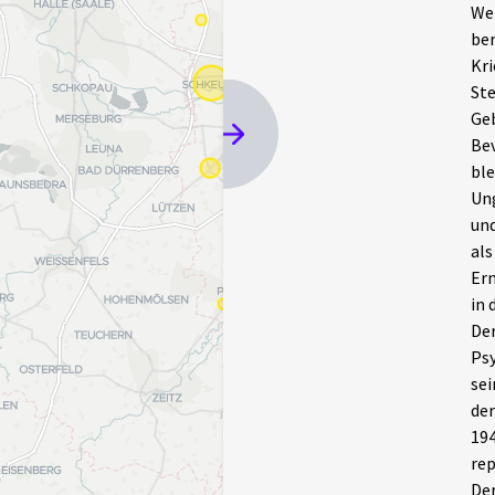
Wer
ber
Kri
Ste
Geb
Bev
ble
Ung
und
als
Ern
in 
Der
Psy
sei
der
194
rep
Der