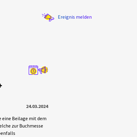
Ereignis melden
Statistik
+
Exportieren
?
Filter Erklärungen
24.03.2024
 eine Beilage mit dem
 welche zur Buchmesse
benfalls