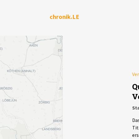
chronik.LE
Ve
Q
V
St
Das
Tit
ers