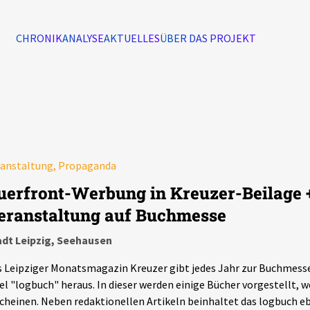
CHRONIK
ANALYSE
AKTUELLES
ÜBER DAS PROJEKT
Alle Ereignisse
7502
Ereignisse
ranstaltung, Propaganda
Ereignisse
uerfront-Werbung in Kreuzer-Beilage 
eranstaltung auf Buchmesse
adt Leipzig, Seehausen
 Leipziger Monatsmagazin Kreuzer gibt jedes Jahr zur Buchmesse
el "logbuch" heraus. In dieser werden einige Bücher vorgestellt,
cheinen. Neben redaktionellen Artikeln beinhaltet das logbuch e