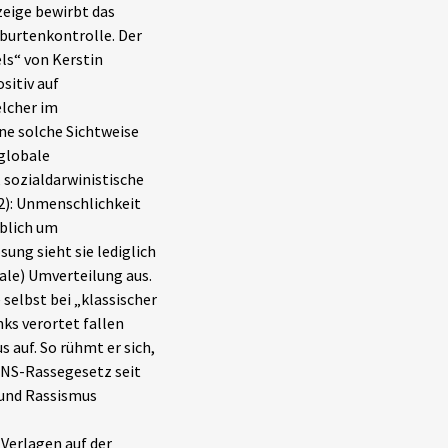
zeige bewirbt das
burtenkontrolle. Der
ls“ von Kerstin
sitiv auf
lcher im
ne solche Sichtweise
globale
 sozialdarwinistische
22): Unmenschlichkeit
eblich um
ung sieht sie lediglich
ale) Umverteilung aus.
elbst bei „klassischer
ks verortet fallen
 auf. So rühmt er sich,
s NS-Rassegesetz seit
 und Rassismus
 Verlagen auf der