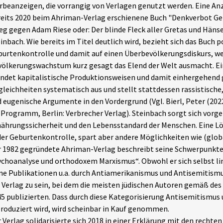
beanzeigen, die vorrangig von Verlagen genutzt werden. Eine An
eits 2020 beim Ahriman-Verlag erschienene Buch "Denkverbot Ge
eg gegen Adam Riese oder: Der blinde Fleck aller Gretas und Hänse
inbach. Wie bereits im Titel deutlich wird, bezieht sich das Buch po
urtenkontrolle und damit auf einen Überbevölkerungsdiskurs, we
ölkerungswachstum kurz gesagt das Elend der Welt ausmacht. Ei
ndet kapitalistische Produktionsweisen und damit einhergehend 
leichheiten systematisch aus und stellt stattdessen rassistische,
 eugenische Argumente in den Vordergrund (Vgl. Bierl, Peter (20
 Programm, Berlin: Verbrecher Verlag). Steinbach sorgt sich vorg
ährungssicherheit und den Lebensstandard der Menschen. Eine Lös
der Geburtenkontrolle, spart aber andere Möglichkeiten wie (glob
 1982 gegründete Ahriman-Verlag beschreibt seine Schwerpunkte s
choanalyse und orthodoxem Marxismus“. Obwohl er sich selbst lin
ne Publikationen u.a. durch Antiamerikanismus und Antisemitismus
 Verlag zu sein, bei dem die meisten jüdischen Autoren gemäß de
5 publizierten. Dass durch diese Kategorisierung Antisemitismus
roduziert wird, wird scheinbar in Kauf genommen.
 Verlag solidarisierte sich 2018 in einer Erklärung mit den rechten