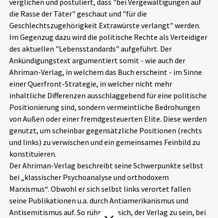
verglichen und postuliert, dass "bei Vergewaltigungen auf
Aktuelles
die Rasse der Täter" geschaut und "für die
Geschlechtszugehörigkeit Extrawürste verlangt" werden.
Alle Beiträge
Im Gegenzug dazu wird die politische Rechte als Verteidiger
Über uns
des aktuellen "Lebensstandards" aufgeführt. Der
Veranstaltungen
Ankündigungstext argumentiert somit - wie auch der
Projektbeschreibung
Ahriman-Verlag, in welchem das Buch erscheint - im Sinne
Pressemitteilungen
einer Querfront-Strategie, in welcher nicht mehr
Kontakt
Podcasts
inhaltliche Differenzen ausschlaggebend für eine politische
Unterstützer_innen
Positionierung sind, sondern vermeintliche Bedrohungen
von Außen oder einer fremdgesteuerten Elite. Diese werden
Spenden
genutzt, um scheinbar gegensätzliche Positionen (rechts
und links) zu verwischen und ein gemeinsames Feinbild zu
chronik.LE in der Presse
konstituieren.
Der Ahriman-Verlag beschreibt seine Schwerpunkte selbst
bei „klassischer Psychoanalyse und orthodoxem
Marxismus“. Obwohl er sich selbst links verortet fallen
seine Publikationen u.a. durch Antiamerikanismus und
Antisemitismus auf. So rühmt er sich, der Verlag zu sein, bei