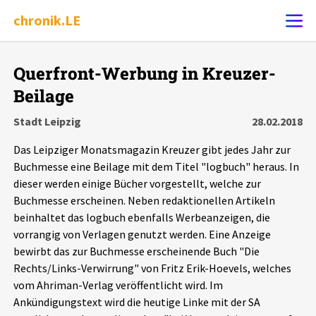
chronik.LE
Alle Ereignisse
Querfront-Werbung in Kreuzer-
Ereignis melden
7502
Ereignisse
Beilage
Stadt Leipzig
28.02.2018
Chronik
Ereignisse
Statistik
Das Leipziger Monatsmagazin Kreuzer gibt jedes Jahr zur
Buchmesse eine Beilage mit dem Titel "logbuch" heraus. In
Exportieren
?
Filter Erklärungen
Dossiers
dieser werden einige Bücher vorgestellt, welche zur
Buchmesse erscheinen. Neben redaktionellen Artikeln
Leipziger Zustände
beinhaltet das logbuch ebenfalls Werbeanzeigen, die
vorrangig von Verlagen genutzt werden. Eine Anzeige
Schlaglichter
bewirbt das zur Buchmesse erscheinende Buch "Die
Rechts/Links-Verwirrung" von Fritz Erik-Hoevels, welches
vom Ahriman-Verlag veröffentlicht wird. Im
Phänomene
Ankündigungstext wird die heutige Linke mit der SA