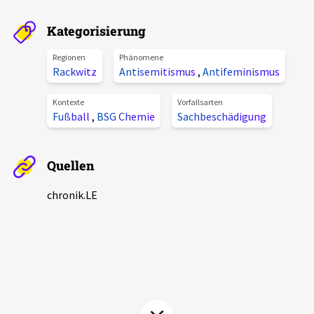
Aktuelles
Kategorisierung
Alle Beiträge
Regionen
Phänomene
Über uns
Rackwitz
Antisemitismus
,
Antifeminismus
Veranstaltungen
Projektbeschreibung
Kontexte
Vorfallsarten
Pressemitteilungen
Fußball
,
BSG Chemie
Sachbeschädigung
Kontakt
Podcasts
Unterstützer_innen
Quellen
Spenden
chronik.LE
chronik.LE in der Presse