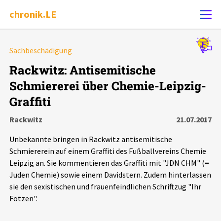
chronik.LE
Alle Ereignisse
Sachbeschädigung
Ereignis melden
7502
Ereignisse
Rackwitz: Antisemitische
Schmiererei über Chemie-Leipzig-
Chronik
Ereignisse
Statistik
Graffiti
Exportieren
?
Filter Erklärungen
Dossiers
Rackwitz
21.07.2017
Unbekannte bringen in Rackwitz antisemitische
Leipziger Zustände
Schmiererein auf einem Graffiti des Fußballvereins Chemie
Leipzig an. Sie kommentieren das Graffiti mit "JDN CHM" (=
Schlaglichter
Juden Chemie) sowie einem Davidstern. Zudem hinterlassen
sie den sexistischen und frauenfeindlichen Schriftzug "Ihr
Fotzen".
Phänomene