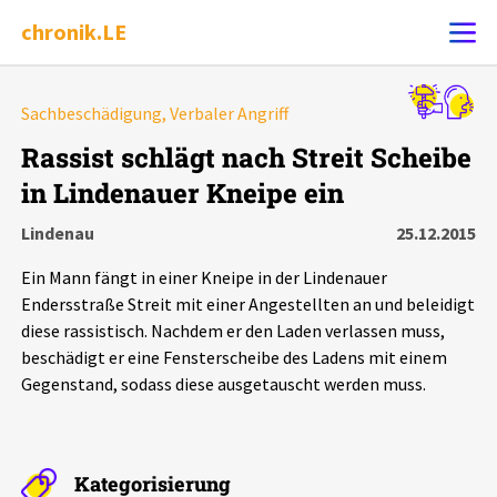
chronik.LE
Alle Ereignisse
Sachbeschädigung, Verbaler Angriff
Ereignis melden
7502
Ereignisse
Rassist schlägt nach Streit Scheibe
in Lindenauer Kneipe ein
Chronik
Ereignisse
Statistik
Lindenau
25.12.2015
Exportieren
?
Filter Erklärungen
Dossiers
Ein Mann fängt in einer Kneipe in der Lindenauer
Endersstraße Streit mit einer Angestellten an und beleidigt
Leipziger Zustände
diese rassistisch. Nachdem er den Laden verlassen muss,
beschädigt er eine Fensterscheibe des Ladens mit einem
Gegenstand, sodass diese ausgetauscht werden muss.
Schlaglichter
Phänomene
Kategorisierung