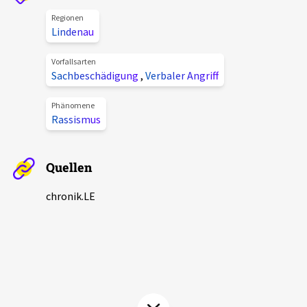
Aktuelles
Regionen
Lindenau
Alle Beiträge
Über uns
Vorfallsarten
Sachbeschädigung
,
Verbaler Angriff
Veranstaltungen
Projektbeschreibung
Pressemitteilungen
Phänomene
Rassismus
Kontakt
Podcasts
Unterstützer_innen
Quellen
Spenden
chronik.LE
chronik.LE in der Presse