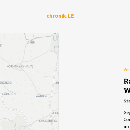
chronik.LE
Ver
R
W
St
Geg
Con
im 