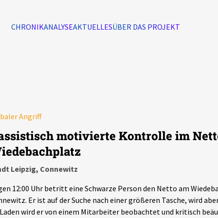
CHRONIK
ANALYSE
AKTUELLES
ÜBER DAS PROJEKT
Alle Ereignisse
7502
Ereignisse
baler Angriff
Ereignisse
assistisch motivierte Kontrolle im Nett
iedebachplatz
adt Leipzig, Connewitz
en 12:00 Uhr betritt eine Schwarze Person den Netto am Wiedeba
newitz. Er ist auf der Suche nach einer größeren Tasche, wird aber
Laden wird er von einem Mitarbeiter beobachtet und kritisch beäu