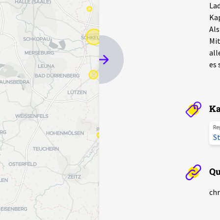
Lad
Kap
Als
Mit
all
es 
Ka
Re
S
Qu
chr