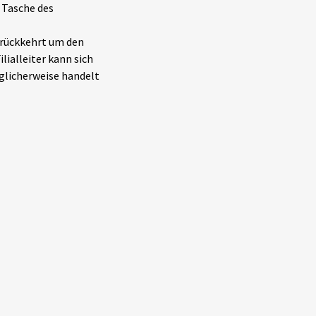
 Tasche des
urückkehrt um den
lialleiter kann sich
glicherweise handelt