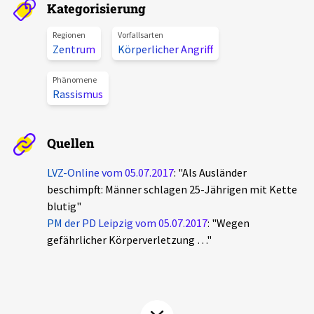
Kategorisierung
Aktuelles
Regionen
Vorfallsarten
Zentrum
Körperlicher Angriff
Alle Beiträge
Über uns
Veranstaltungen
Phänomene
Rassismus
Projektbeschreibung
Pressemitteilungen
Kontakt
Podcasts
Quellen
Unterstützer_innen
LVZ-Online vom 05.07.2017
: "Als Ausländer
Spenden
beschimpft: Männer schlagen 25-Jährigen mit Kette
blutig"
chronik.LE in der Presse
PM der PD Leipzig vom 05.07.2017
: "Wegen
gefährlicher Körperverletzung …"