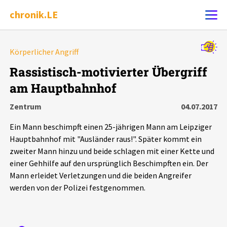
chronik.LE
Alle Ereignisse
Körperlicher Angriff
Ereignis melden
7502
Ereignisse
Rassistisch-motivierter Übergriff
am Hauptbahnhof
Chronik
Ereignisse
Statistik
Zentrum
04.07.2017
Exportieren
?
Filter Erklärungen
Dossiers
Ein Mann beschimpft einen 25-jährigen Mann am Leipziger
Hauptbahnhof mit "Ausländer raus!". Später kommt ein
Leipziger Zustände
zweiter Mann hinzu und beide schlagen mit einer Kette und
einer Gehhilfe auf den ursprünglich Beschimpften ein. Der
Mann erleidet Verletzungen und die beiden Angreifer
Schlaglichter
werden von der Polizei festgenommen.
Phänomene