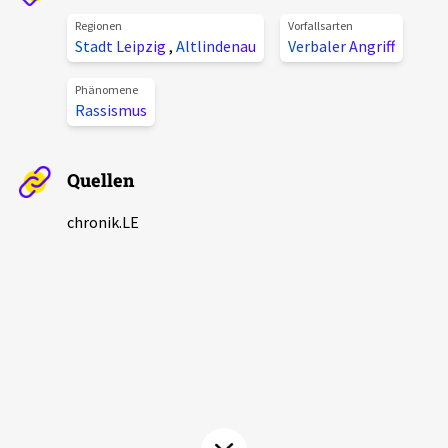
Aktuelles
Regionen
Vorfallsarten
Stadt Leipzig
,
Altlindenau
Verbaler Angriff
Alle Beiträge
Über uns
Phänomene
Rassismus
Veranstaltungen
Projektbeschreibung
Pressemitteilungen
Quellen
Kontakt
Podcasts
Unterstützer_innen
chronik.LE
Spenden
chronik.LE in der Presse