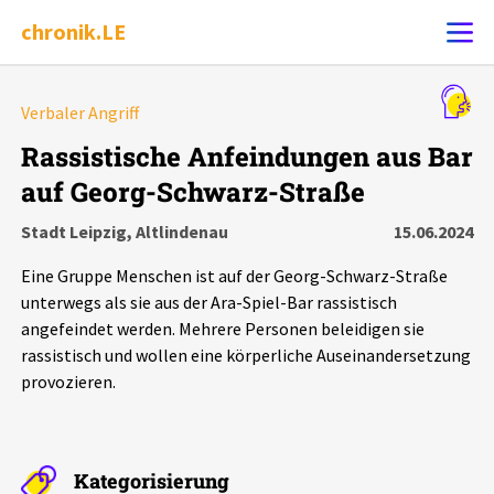
chronik.LE
Alle Ereignisse
Verbaler Angriff
Ereignis melden
7502
Ereignisse
Rassistische Anfeindungen aus Bar
auf Georg-Schwarz-Straße
Chronik
Ereignisse
Statistik
Stadt Leipzig, Altlindenau
15.06.2024
Exportieren
?
Filter Erklärungen
Dossiers
Eine Gruppe Menschen ist auf der Georg-Schwarz-Straße
unterwegs als sie aus der Ara-Spiel-Bar rassistisch
Leipziger Zustände
angefeindet werden. Mehrere Personen beleidigen sie
rassistisch und wollen eine körperliche Auseinandersetzung
provozieren.
Schlaglichter
Phänomene
Kategorisierung