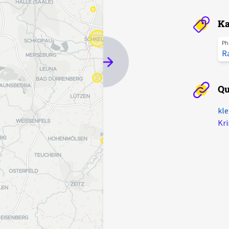
Ka
Ph
R
Qu
kle
Kri