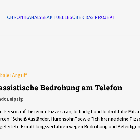
CHRONIK
ANALYSE
AKTUELLES
ÜBER DAS PROJEKT
Alle Ereignisse
7502
Ereignisse
Ereignisse
baler Angriff
assistische Bedrohung am Telefon
dt Leipzig
e Person ruft bei einer Pizzeria an, beleidigt und bedroht die Mit
ten "Scheiß Ausländer, Hurensohn" sowie "Ich brenne deine Pizze
geleitete Ermittlungsverfahren wegen Bedrohung und Beleidigung