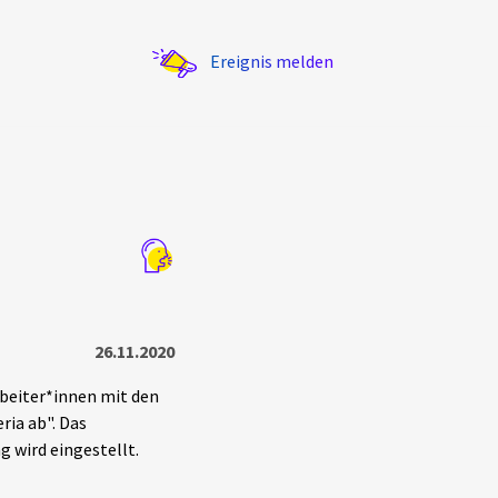
Ereignis melden
Statistik
Exportieren
?
Filter Erklärungen
26.11.2020
arbeiter*innen mit den
ria ab". Das
 wird eingestellt.