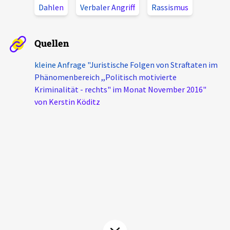
Dahlen
Verbaler Angriff
Rassismus
Aktuelles
Alle Beiträge
Quellen
Über uns
Veranstaltungen
kleine Anfrage "Juristische Folgen von Straftaten im
Projektbeschreibung
Phänomenbereich ,,Politisch motivierte
Pressemitteilungen
Kriminalität - rechts" im Monat November 2016"
Kontakt
Podcasts
von Kerstin Köditz
Unterstützer_innen
Spenden
chronik.LE in der Presse