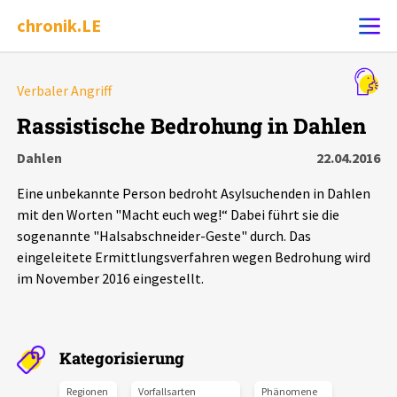
chronik.LE
Alle Ereignisse
Verbaler Angriff
Ereignis melden
7502
Ereignisse
Rassistische Bedrohung in Dahlen
Dahlen
22.04.2016
Chronik
Ereignisse
Statistik
Eine unbekannte Person bedroht Asylsuchenden in Dahlen
Exportieren
?
Filter Erklärungen
Dossiers
mit den Worten "Macht euch weg!“ Dabei führt sie die
sogenannte "Halsabschneider-Geste" durch. Das
eingeleitete Ermittlungsverfahren wegen Bedrohung wird
Leipziger Zustände
im November 2016 eingestellt.
Schlaglichter
Kategorisierung
Phänomene
Regionen
Vorfallsarten
Phänomene