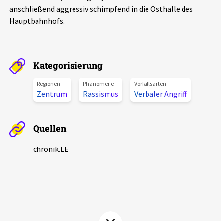
anschließend aggressiv schimpfend in die Osthalle des
Aktuelles
Hauptbahnhofs.
Alle Beiträge
Über uns
Veranstaltungen
Kategorisierung
Projektbeschreibung
Pressemitteilungen
Regionen
Phänomene
Vorfallsarten
Kontakt
Zentrum
Rassismus
Verbaler Angriff
Podcasts
Unterstützer_innen
Quellen
Spenden
chronik.LE in der Presse
chronik.LE