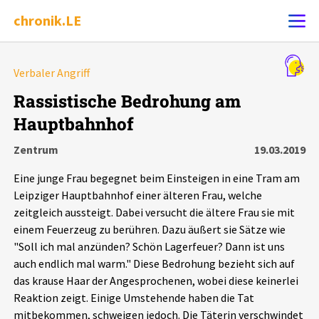
chronik.LE
Alle Ereignisse
Verbaler Angriff
Ereignis melden
7502
Ereignisse
Rassistische Bedrohung am
Hauptbahnhof
Chronik
Ereignisse
Statistik
Zentrum
19.03.2019
Exportieren
?
Filter Erklärungen
Dossiers
Eine junge Frau begegnet beim Einsteigen in eine Tram am
Leipziger Hauptbahnhof einer älteren Frau, welche
Leipziger Zustände
zeitgleich aussteigt. Dabei versucht die ältere Frau sie mit
einem Feuerzeug zu berühren. Dazu äußert sie Sätze wie
"Soll ich mal anzünden? Schön Lagerfeuer? Dann ist uns
Schlaglichter
auch endlich mal warm." Diese Bedrohung bezieht sich auf
das krause Haar der Angesprochenen, wobei diese keinerlei
Phänomene
Reaktion zeigt. Einige Umstehende haben die Tat
mitbekommen, schweigen jedoch. Die Täterin verschwindet