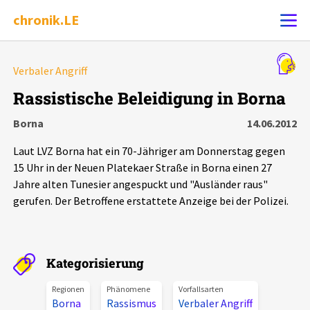
chronik.LE
Alle Ereignisse
Verbaler Angriff
Ereignis melden
7502
Ereignisse
Rassistische Beleidigung in Borna
Borna
14.06.2012
Chronik
Ereignisse
Statistik
Laut LVZ Borna hat ein 70-Jähriger am Donnerstag gegen
Exportieren
?
Filter Erklärungen
Dossiers
15 Uhr in der Neuen Platekaer Straße in Borna einen 27
Jahre alten Tunesier angespuckt und "Ausländer raus"
gerufen. Der Betroffene erstattete Anzeige bei der Polizei.
Leipziger Zustände
Schlaglichter
Kategorisierung
Phänomene
Regionen
Phänomene
Vorfallsarten
Borna
Rassismus
Verbaler Angriff