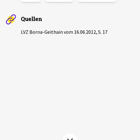
Aktuelles
Quellen
Alle Beiträge
Über uns
LVZ Borna-Geithain vom 16.06.2012, S. 17
Veranstaltungen
Projektbeschreibung
Pressemitteilungen
Kontakt
Podcasts
Unterstützer_innen
Spenden
chronik.LE in der Presse