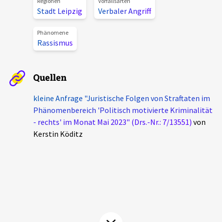
Regionen
Vorfallsarten
Stadt Leipzig
Verbaler Angriff
Aktuelles
Phänomene
Alle Beiträge
Rassismus
Über uns
Veranstaltungen
Projektbeschreibung
Quellen
Pressemitteilungen
Kontakt
Podcasts
kleine Anfrage "Juristische Folgen von Straftaten im
Unterstützer_innen
Phänomenbereich 'Politisch motivierte Kriminalität
- rechts' im Monat Mai 2023" (Drs.-Nr.: 7/13551)
von
Spenden
Kerstin Köditz
chronik.LE in der Presse