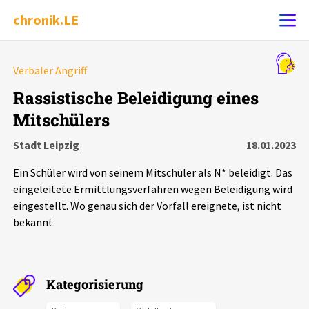
chronik.LE
Alle Ereignisse
Verbaler Angriff
Ereignis melden
7502
Ereignisse
Rassistische Beleidigung eines
Mitschülers
Chronik
Ereignisse
Statistik
Stadt Leipzig
18.01.2023
Exportieren
?
Filter Erklärungen
Dossiers
Ein Schüler wird von seinem Mitschüler als N* beleidigt. Das
eingeleitete Ermittlungsverfahren wegen Beleidigung wird
Leipziger Zustände
eingestellt. Wo genau sich der Vorfall ereignete, ist nicht
bekannt.
Schlaglichter
Phänomene
Kategorisierung