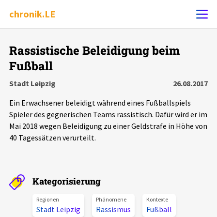
chronik.LE
Alle Ereignisse
Rassistische Beleidigung beim
Ereignis melden
7502
Ereignisse
Fußball
Stadt Leipzig
26.08.2017
Chronik
Ereignisse
Statistik
Ein Erwachsener beleidigt während eines Fußballspiels
Spieler des gegnerischen Teams rassistisch. Dafür wird er im
Exportieren
?
Filter Erklärungen
Dossiers
Mai 2018 wegen Beleidigung zu einer Geldstrafe in Höhe von
40 Tagessätzen verurteilt.
Leipziger Zustände
Schlaglichter
Kategorisierung
Phänomene
Regionen
Phänomene
Kontexte
Stadt Leipzig
Rassismus
Fußball