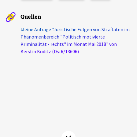
Aktuelles
Quellen
Alle Beiträge
Über uns
kleine Anfrage "Juristische Folgen von Straftaten im
Veranstaltungen
Phänomenbereich "Politisch motivierte
Projektbeschreibung
Kriminalität - rechts" im Monat Mai 2018" von
Pressemitteilungen
Kerstin Köditz (Ds: 6/13606)
Kontakt
Podcasts
Unterstützer_innen
Spenden
chronik.LE in der Presse