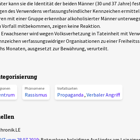
ter kann sie die Identität der beiden Männer (30 und 37 Jahre) fes
en des Verwendens verfassungsfeindlicher Kennzeichen ermittelt
en mit einer Gruppe erkennbar alkoholisierter Männer unterwegs
 Vorfall mitbekommen, zeigen keine Reaktion.
 Erwachsener wird wegen Volksverhetzung in Tateinheit mit Ver
nzeichen verfassungswidriger Organisationen zu einer Freiheitss
hs Monaten, ausgesetzt zur Bewährung, verurteilt.
tegorisierung
gionen
Phänomene
Vorfallsarten
entrum
Rassismus
Propaganda
,
Verbaler Angriff
ellen
chronik.LE
LVZ vom 28.07.2019
: Betrunkene beleidigen Ausländer am Leipzig