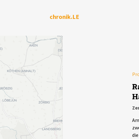
chronik.LE
Pro
R
H
Ze
Am
zwe
die