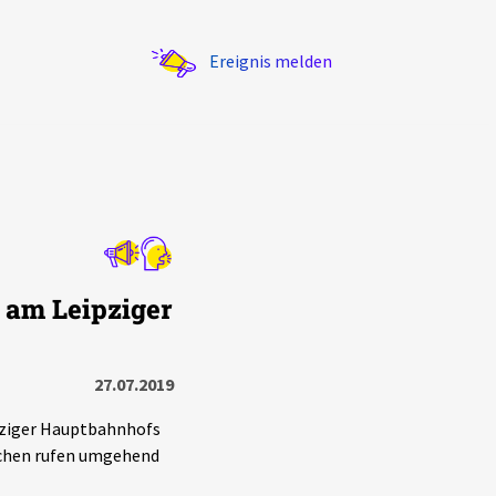
Ereignis melden
Statistik
 am Leipziger
Exportieren
?
Filter Erklärungen
27.07.2019
pziger Hauptbahnhofs
lichen rufen umgehend