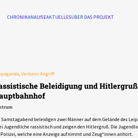
CHRONIK
ANALYSE
AKTUELLES
ÜBER DAS PROJEKT
Alle Ereignisse
7502
Ereignisse
paganda, Verbaler Angriff
Ereignisse
assistische Beleidigung und Hitlergruß
auptbahnhof
ntrum
 Samstagabend beleidigen zwei Männer auf dem Gelände des Lei
i Jugendliche rassistisch und zeigen den Hitlergruß. Die Jugend
 Polizei, welche eine Anzeige aufnimmt und Zeug*innen anhört.