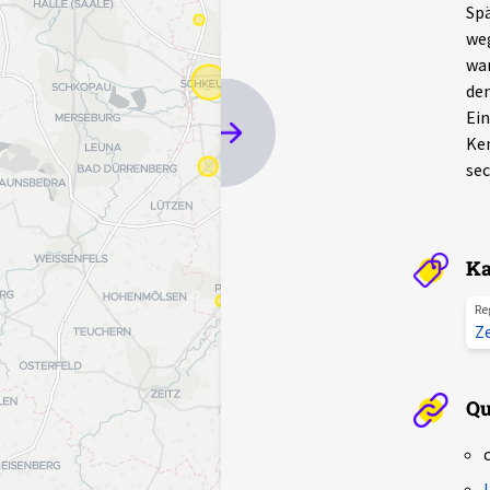
Spä
weg
war
den
Ein
Ken
sec
Ka
Re
Z
Qu