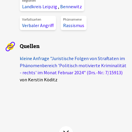
Regionen
Landkreis Leipzig
,
Bennewitz
Aktuelles
Vorfallsarten
Phänomene
Alle Beiträge
Verbaler Angriff
Rassismus
Über uns
Veranstaltungen
Projektbeschreibung
Quellen
Pressemitteilungen
Kontakt
Podcasts
kleine Anfrage "Juristische Folgen von Straftaten im
Unterstützer_innen
Phänomenbereich 'Politisch motivierte Kriminalität
- rechts' im Monat Februar 2024" (Drs.-Nr.: 7/15913)
Spenden
von Kerstin Köditz
chronik.LE in der Presse