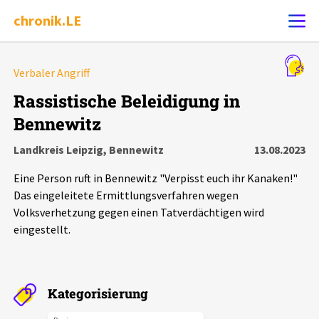
chronik.LE
Alle Ereignisse
Verbaler Angriff
Ereignis melden
7502
Ereignisse
Rassistische Beleidigung in
Bennewitz
Chronik
Ereignisse
Statistik
Landkreis Leipzig, Bennewitz
13.08.2023
Exportieren
?
Filter Erklärungen
Dossiers
Eine Person ruft in Bennewitz "Verpisst euch ihr Kanaken!"
Das eingeleitete Ermittlungsverfahren wegen
Leipziger Zustände
Volksverhetzung gegen einen Tatverdächtigen wird
eingestellt.
Schlaglichter
Phänomene
Kategorisierung