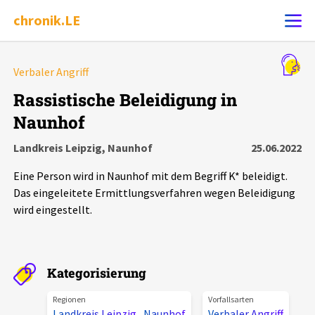
chronik.LE
Alle Ereignisse
Verbaler Angriff
Ereignis melden
7502
Ereignisse
Rassistische Beleidigung in
Naunhof
Chronik
Ereignisse
Statistik
Landkreis Leipzig, Naunhof
25.06.2022
Exportieren
?
Filter Erklärungen
Dossiers
Eine Person wird in Naunhof mit dem Begriff K* beleidigt.
Das eingeleitete Ermittlungsverfahren wegen Beleidigung
Leipziger Zustände
wird eingestellt.
Schlaglichter
Kategorisierung
Phänomene
Regionen
Vorfallsarten
Landkreis Leipzig
,
Naunhof
Verbaler Angriff