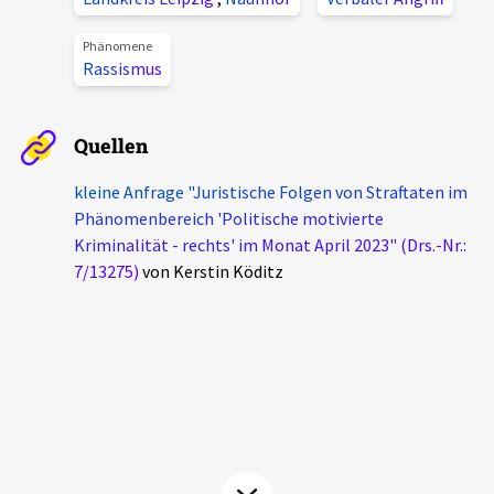
Aktuelles
Phänomene
Rassismus
Alle Beiträge
Über uns
Veranstaltungen
Quellen
Projektbeschreibung
Pressemitteilungen
kleine Anfrage "Juristische Folgen von Straftaten im
Kontakt
Podcasts
Phänomenbereich 'Politische motivierte
Unterstützer_innen
Kriminalität - rechts' im Monat April 2023" (Drs.-Nr.:
7/13275)
von Kerstin Köditz
Spenden
chronik.LE in der Presse