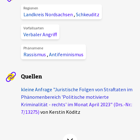
Aktuelles
Regionen
Landkreis Nordsachsen
,
Schkeuditz
Alle Beiträge
Über uns
Vorfallsarten
Verbaler Angriff
Veranstaltungen
Projektbeschreibung
Pressemitteilungen
Phänomene
Rassismus
,
Antifeminismus
Kontakt
Podcasts
Unterstützer_innen
Quellen
Spenden
kleine Anfrage "Juristische Folgen von Straftaten im
chronik.LE in der Presse
Phänomenbereich 'Politische motivierte
Kriminalität - rechts' im Monat April 2023" (Drs.-Nr.:
7/13275)
von Kerstin Köditz