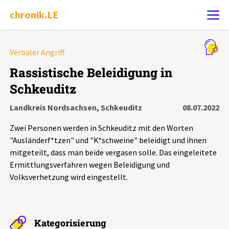
chronik.LE
Alle Ereignisse
Verbaler Angriff
Ereignis melden
7502
Ereignisse
Rassistische Beleidigung in
Schkeuditz
Chronik
Ereignisse
Statistik
Landkreis Nordsachsen, Schkeuditz
08.07.2022
Exportieren
?
Filter Erklärungen
Dossiers
Zwei Personen werden in Schkeuditz mit den Worten
"Ausländerf*tzen" und "K*schweine" beleidigt und ihnen
Leipziger Zustände
mitgeteilt, dass man beide vergasen solle. Das eingeleitete
Ermittlungsverfahren wegen Beleidigung und
Volksverhetzung wird eingestellt.
Schlaglichter
Phänomene
Kategorisierung