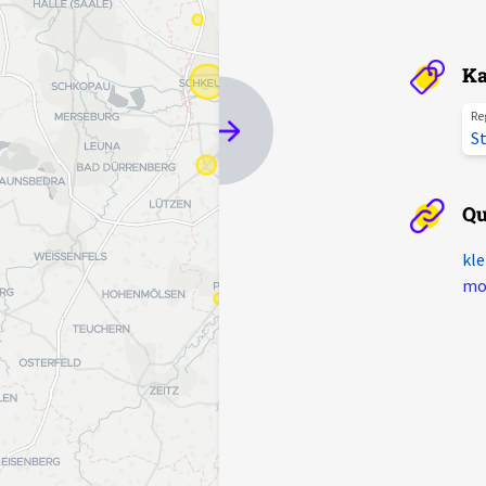
Ka
Re
St
Qu
kle
mot