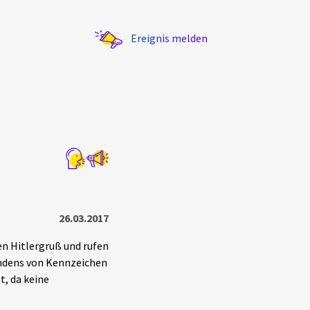
Ereignis melden
Statistik
Exportieren
?
Filter Erklärungen
26.03.2017
en Hitlergruß und rufen
endens von Kennzeichen
t, da keine