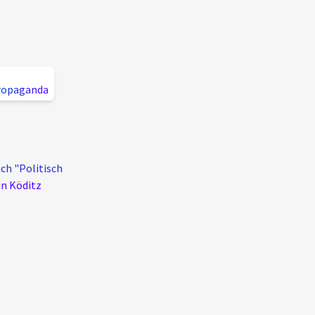
ropaganda
ch "Politisch
in Köditz