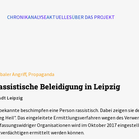
CHRONIK
ANALYSE
AKTUELLES
ÜBER DAS PROJEKT
Alle Ereignisse
7502
Ereignisse
baler Angriff, Propaganda
Ereignisse
assistische Beleidigung in Leipzig
dt Leipzig
ekannte beschimpfen eine Person rassistisch. Dabei zeigen sie d
eg Heil". Das eingeleitete Ermittlungsverfahren wegen des Verw
fassungswidriger Organisationen wird im Oktober 2017 eingestell
verdächtigen ermittelt werden können.