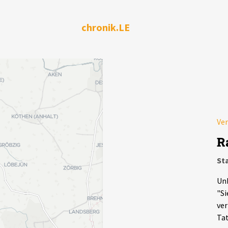
chronik.LE
Ver
R
Sta
Unb
"Si
ver
Tat