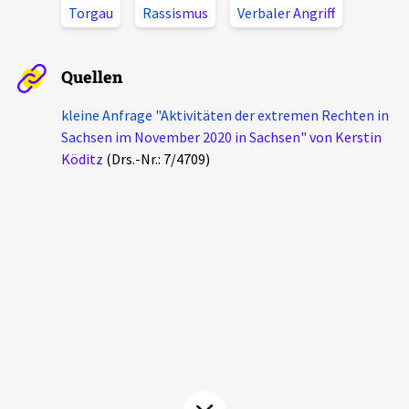
Torgau
Rassismus
Verbaler Angriff
Aktuelles
Alle Beiträge
Quellen
Über uns
Veranstaltungen
kleine Anfrage "Aktivitäten der extremen Rechten in
Projektbeschreibung
Sachsen im November 2020 in Sachsen" von Kerstin
Pressemitteilungen
Köditz
(Drs.-Nr.: 7/4709)
Kontakt
Podcasts
Unterstützer_innen
Spenden
chronik.LE in der Presse