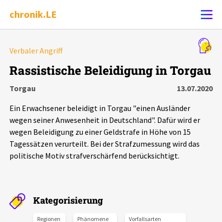
chronik.LE
Alle Ereignisse
Verbaler Angriff
Ereignis melden
7502
Ereignisse
Rassistische Beleidigung in Torgau
Torgau
13.07.2020
Chronik
Ereignisse
Statistik
Ein Erwachsener beleidigt in Torgau "einen Ausländer
Exportieren
?
Filter Erklärungen
Dossiers
wegen seiner Anwesenheit in Deutschland". Dafür wird er
wegen Beleidigung zu einer Geldstrafe in Höhe von 15
Tagessätzen verurteilt. Bei der Strafzumessung wird das
Leipziger Zustände
politische Motiv strafverschärfend berücksichtigt.
Schlaglichter
Kategorisierung
Phänomene
Regionen
Phänomene
Vorfallsarten