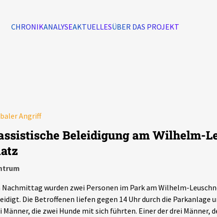
CHRONIK
ANALYSE
AKTUELLES
ÜBER DAS PROJEKT
Alle Ereignisse
7502
Ereignisse
baler Angriff
Ereignisse
assistische Beleidigung am Wilhelm-L
latz
ntrum
Nachmittag wurden zwei Personen im Park am Wilhelm-Leuschner
eidigt. Die Betroffenen liefen gegen 14 Uhr durch die Parkanlage 
i Männer, die zwei Hunde mit sich führten. Einer der drei Männer,