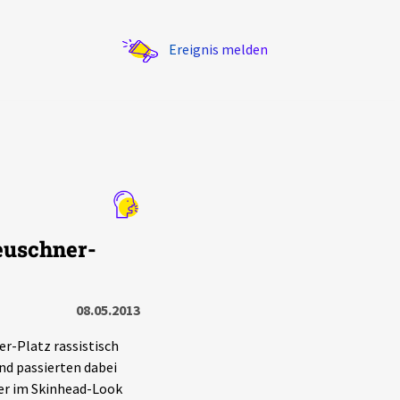
Ereignis melden
Statistik
euschner-
Exportieren
?
Filter Erklärungen
08.05.2013
-Platz rassistisch
und passierten dabei
 der im Skinhead-Look