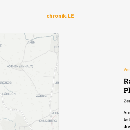
chronik.LE
Ver
R
P
Ze
Am 
bel
dre