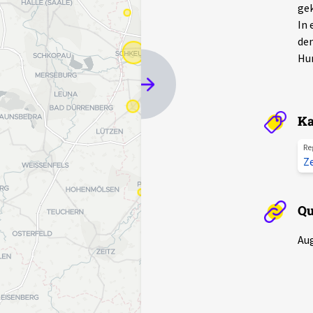
gek
In 
den
Hun
Ka
Re
Z
Qu
Au