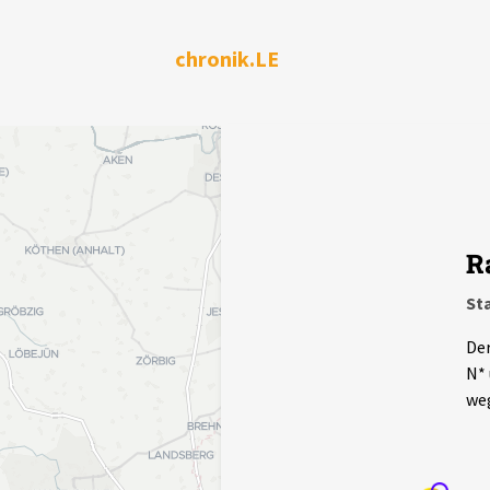
chronik.LE
R
Sta
Der
N* 
weg