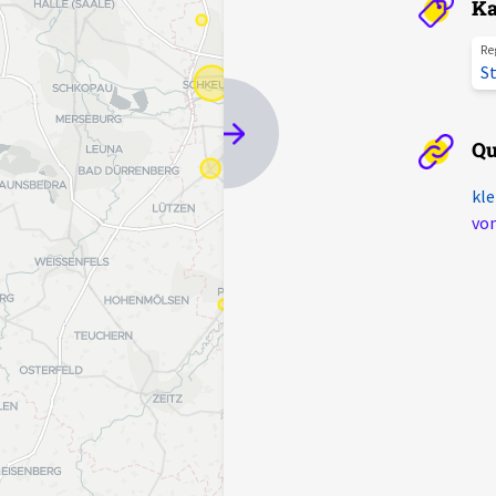
Ka
Re
St
Qu
kle
von