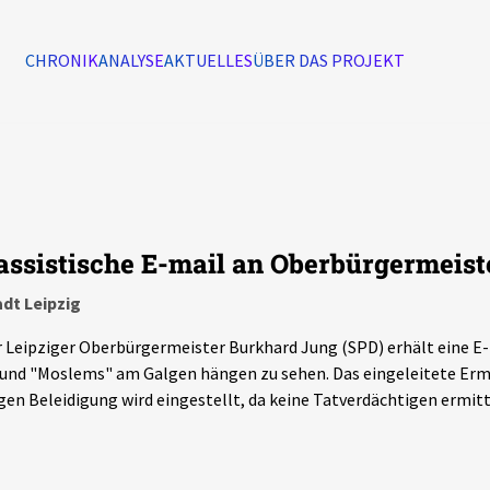
CHRONIK
ANALYSE
AKTUELLES
ÜBER DAS PROJEKT
Alle Ereignisse
7502
Ereignisse
assistische E-mail an Oberbürgermeist
Ereignisse
dt Leipzig
 Leipziger Oberbürgermeister Burkhard Jung (SPD) erhält eine 
und "Moslems" am Galgen hängen zu sehen. Das eingeleitete Erm
en Beleidigung wird eingestellt, da keine Tatverdächtigen ermit