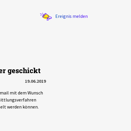
Ereignis melden
er geschickt
Statistik
19.06.2019
Exportieren
?
Filter Erklärungen
E-mail mit dem Wunsch
ittlungsverfahren
telt werden können.