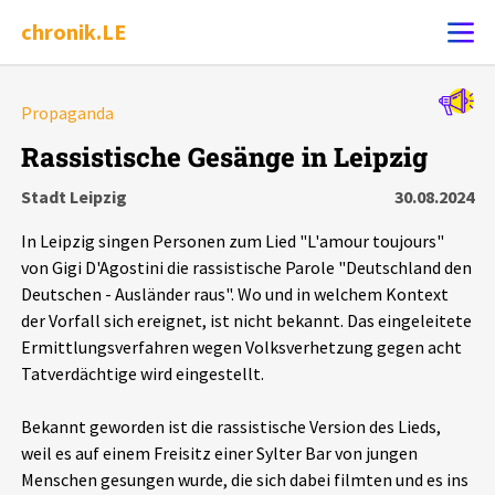
chronik.LE
Alle Ereignisse
Propaganda
Ereignis melden
7502
Ereignisse
Rassistische Gesänge in Leipzig
Stadt Leipzig
30.08.2024
Chronik
Ereignisse
Statistik
In Leipzig singen Personen zum Lied "L'amour toujours"
Exportieren
?
Filter Erklärungen
Dossiers
von Gigi D'Agostini die rassistische Parole "Deutschland den
Deutschen - Ausländer raus". Wo und in welchem Kontext
der Vorfall sich ereignet, ist nicht bekannt. Das eingeleitete
Leipziger Zustände
Ermittlungsverfahren wegen Volksverhetzung gegen acht
Tatverdächtige wird eingestellt.
Schlaglichter
Bekannt geworden ist die rassistische Version des Lieds,
Phänomene
weil es auf einem Freisitz einer Sylter Bar von jungen
Menschen gesungen wurde, die sich dabei filmten und es ins