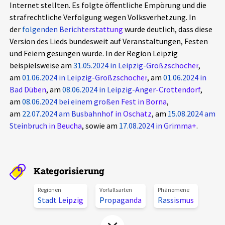
Internet stellten. Es folgte öffentliche Empörung und die
Aktuelles
strafrechtliche Verfolgung wegen Volksverhetzung. In
der
folgenden Berichterstattung
wurde deutlich, dass diese
Alle Beiträge
Version des Lieds bundesweit auf Veranstaltungen, Festen
Über uns
und Feiern gesungen wurde. In der Region Leipzig
Veranstaltungen
beispielsweise am
31.05.2024 in Leipzig-Großzschocher
,
Projektbeschreibung
am
Pressemitteilungen
01.06.2024 in Leipzig-Großzschocher
, am
01.06.2024 in
Bad Düben
, am
08.06.2024 in Leipzig-Anger-Crottendorf
,
Kontakt
Podcasts
am
08.06.2024 bei einem großen Fest in Borna
,
Unterstützer_innen
am
22.07.2024 am Busbahnhof in Oschatz
, am
15.08.2024 am
Steinbruch in Beucha
, sowie am
17.08.2024 in Grimma+
.
Spenden
chronik.LE in der Presse
Kategorisierung
Regionen
Vorfallsarten
Phänomene
Stadt Leipzig
Propaganda
Rassismus