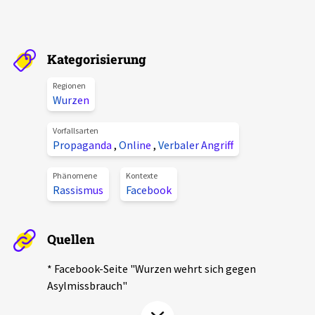
Aktuelles
Alle Beiträge
Kategorisierung
Über uns
Veranstaltungen
Regionen
Projektbeschreibung
Wurzen
Pressemitteilungen
Kontakt
Vorfallsarten
Podcasts
Propaganda
,
Online
,
Verbaler Angriff
Unterstützer_innen
Phänomene
Kontexte
Spenden
Rassismus
Facebook
chronik.LE in der Presse
Quellen
* Facebook-Seite "Wurzen wehrt sich gegen
Asylmissbrauch"