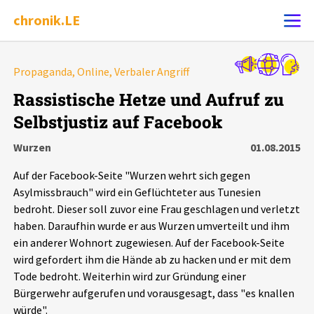
chronik.LE
Alle Ereignisse
Propaganda, Online, Verbaler Angriff
Ereignis melden
7502
Ereignisse
Rassistische Hetze und Aufruf zu
Selbstjustiz auf Facebook
Chronik
Ereignisse
Statistik
Wurzen
01.08.2015
Exportieren
?
Filter Erklärungen
Dossiers
Auf der Facebook-Seite "Wurzen wehrt sich gegen
Asylmissbrauch" wird ein Geflüchteter aus Tunesien
Leipziger Zustände
bedroht. Dieser soll zuvor eine Frau geschlagen und verletzt
haben. Daraufhin wurde er aus Wurzen umverteilt und ihm
ein anderer Wohnort zugewiesen. Auf der Facebook-Seite
Schlaglichter
wird gefordert ihm die Hände ab zu hacken und er mit dem
Tode bedroht. Weiterhin wird zur Gründung einer
Phänomene
Bürgerwehr aufgerufen und vorausgesagt, dass "es knallen
würde".