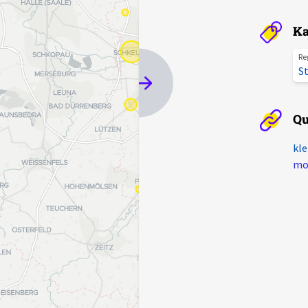
Ka
Re
St
Qu
kle
mot