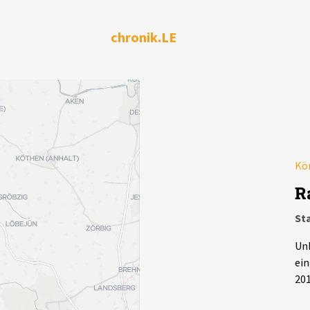
chronik.LE
Kör
R
Sta
Unb
ein
201