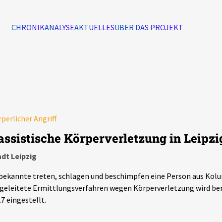
CHRONIK
ANALYSE
AKTUELLES
ÜBER DAS PROJEKT
Alle Ereignisse
7502
Ereignisse
perlicher Angriff
Ereignisse
assistische Körperverletzung in Leipzi
dt Leipzig
ekannte treten, schlagen und beschimpfen eine Person aus Kolu
geleitete Ermittlungsverfahren wegen Körperverletzung wird be
7 eingestellt.