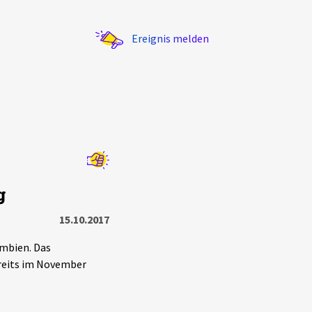
Ereignis melden
Statistik
g
Exportieren
?
Filter Erklärungen
15.10.2017
mbien. Das
reits im November