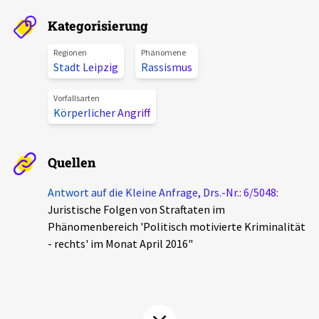
Aktuelles
Kategorisierung
Alle Beiträge
Regionen
Phänomene
Über uns
Stadt Leipzig
Rassismus
Veranstaltungen
Projektbeschreibung
Vorfallsarten
Pressemitteilungen
Körperlicher Angriff
Kontakt
Podcasts
Unterstützer_innen
Quellen
Spenden
Antwort auf die Kleine Anfrage, Drs.-Nr.: 6/5048:
Juristische Folgen von Straftaten im
chronik.LE in der Presse
Phänomenbereich 'Politisch motivierte Kriminalität
- rechts' im Monat April 2016"