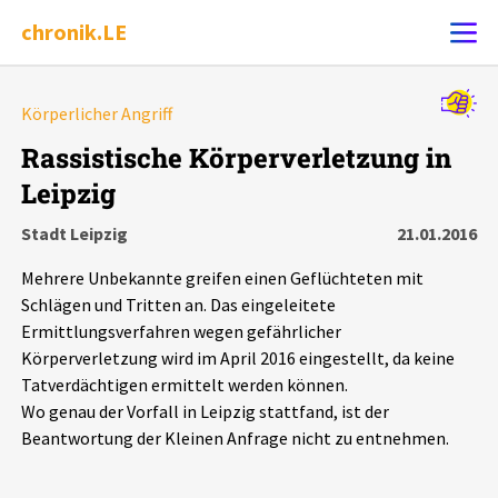
chronik.LE
Alle Ereignisse
Körperlicher Angriff
Ereignis melden
7502
Ereignisse
Rassistische Körperverletzung in
Leipzig
Chronik
Ereignisse
Statistik
Stadt Leipzig
21.01.2016
Exportieren
?
Filter Erklärungen
Dossiers
Mehrere Unbekannte greifen einen Geflüchteten mit
Schlägen und Tritten an. Das eingeleitete
Leipziger Zustände
Ermittlungsverfahren wegen gefährlicher
Körperverletzung wird im April 2016 eingestellt, da keine
Tatverdächtigen ermittelt werden können.
Schlaglichter
Wo genau der Vorfall in Leipzig stattfand, ist der
Beantwortung der Kleinen Anfrage nicht zu entnehmen.
Phänomene