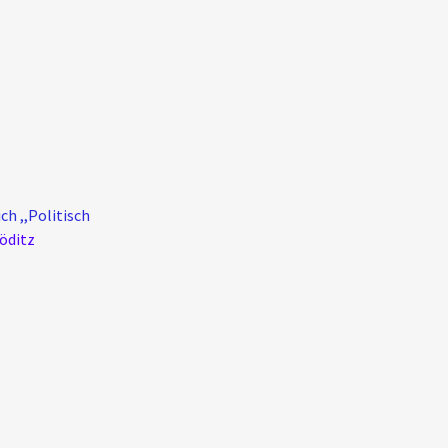
h ,,Politisch
öditz