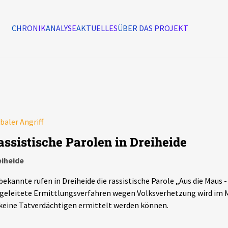
CHRONIK
ANALYSE
AKTUELLES
ÜBER DAS PROJEKT
Alle Ereignisse
7502
Ereignisse
baler Angriff
Ereignisse
assistische Parolen in Dreiheide
eiheide
ekannte rufen in Dreiheide die rassistische Parole „Aus die Maus -
geleitete Ermittlungsverfahren wegen Volksverhetzung wird im M
keine Tatverdächtigen ermittelt werden können.