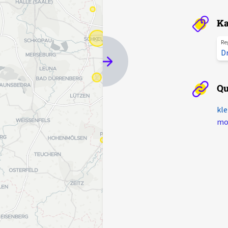
Ka
Re
D
Qu
kle
mot