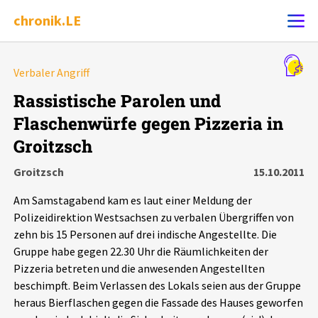
chronik.LE
Alle Ereignisse
Verbaler Angriff
Ereignis melden
7502
Ereignisse
Rassistische Parolen und
Flaschenwürfe gegen Pizzeria in
Chronik
Ereignisse
Statistik
Groitzsch
Exportieren
?
Filter Erklärungen
Dossiers
Groitzsch
15.10.2011
Am Samstagabend kam es laut einer Meldung der
Leipziger Zustände
Polizeidirektion Westsachsen zu verbalen Übergriffen von
zehn bis 15 Personen auf drei indische Angestellte. Die
Schlaglichter
Gruppe habe gegen 22.30 Uhr die Räumlichkeiten der
Pizzeria betreten und die anwesenden Angestellten
beschimpft. Beim Verlassen des Lokals seien aus der Gruppe
Phänomene
heraus Bierflaschen gegen die Fassade des Hauses geworfen