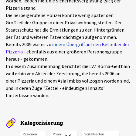
worden, jedoch hielt die Sicherheitsverglasung (sic!) der
Aktuelles
Pizzeria stand.
Die herbeigerufene Polizei konnte wenig später den
Großteil der Gruppe in einer Privatwohnung stellen. Der
Alle Beiträge
Über uns
Staatsschutz hat die Ermittlungen zu den Hintergründen
Veranstaltungen
der Tat und weiteren Tatverdächtigen aufgenommen.
Projektbeschreibung
Bereits 2009 war es zu
einem Übergriff auf den Betreiber der
Pressemitteilungen
Pizzeria
- ebenfalls aus einer größeren Personengruppe
Kontakt
heraus - gekommen.
Podcasts
In diesem Zusammenhang berichtet die LVZ Borna-Geithain
Unterstützer_innen
weiterhin von Akten der Zerstörung, die bereits 2006 an
Spenden
einer Pizzeria und einem Asia Imbiss vollzogen worden sind,
und in deren Zuge "Zettel - eindeutigen Inhalts"
chronik.LE in der Presse
hinterlassen wurden.
Kategorisierung
Regionen
Phänomene
Vorfallsarten