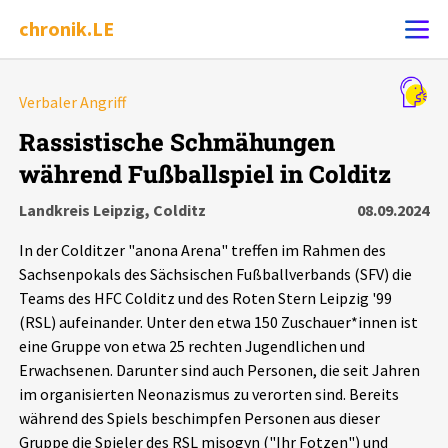
chronik.LE
Alle Ereignisse
Verbaler Angriff
Ereignis melden
7502
Ereignisse
Rassistische Schmähungen
während Fußballspiel in Colditz
Chronik
Ereignisse
Statistik
Landkreis Leipzig, Colditz
08.09.2024
Exportieren
?
Filter Erklärungen
Dossiers
In der Colditzer "anona Arena" treffen im Rahmen des
Sachsenpokals des Sächsischen Fußballverbands (SFV) die
Leipziger Zustände
Teams des HFC Colditz und des Roten Stern Leipzig '99
(RSL) aufeinander. Unter den etwa 150 Zuschauer*innen ist
eine Gruppe von etwa 25 rechten Jugendlichen und
Schlaglichter
Erwachsenen. Darunter sind auch Personen, die seit Jahren
im organisierten Neonazismus zu verorten sind. Bereits
Phänomene
während des Spiels beschimpfen Personen aus dieser
Gruppe die Spieler des RSL misogyn ("Ihr Fotzen") und