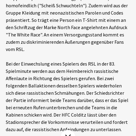
homofeindlich ("Scheiß Schwuchteln"). Zudem wird aus der
Aktuelles
Gruppe Kleidung mit neonazistischen Parolen und Codes
präsentiert. So trägt eine Person ein T-Shirt mit einem an
Alle Beiträge
Über uns
den Schriftzug der Marke North Face angelehnten Aufdruck
"The White Race". An einem Versorgungsstand kommt es
Veranstaltungen
zudem zu diskriminierenden Äußerungen gegenüber Fans
Projektbeschreibung
Pressemitteilungen
vom RSL.
Kontakt
Podcasts
Bei der Einwechslung eines Spielers des RSL in der 83.
Unterstützer_innen
Spielminute werden aus dem Heimbereich rassistische
Affenlaute in Richtung des Spielers gerufen. Bei zwei
Spenden
folgenden Ballaktionen desselben Spielers wiederholen
chronik.LE in der Presse
sich diese rassistischen Schmähungen. Der Schiedsrichter
der Partie informiert beide Teams darüber, dass er das Spiel
bei erneuten Rufen unterbrechen und die Teams in die
Kabinen schicken wird. Der HFC Colditz lässt über den
Stadionsprecher die Vorkommnisse verurteilen und fordert
dazu auf, die rassistischen Anfeindungen zu unterlassen.