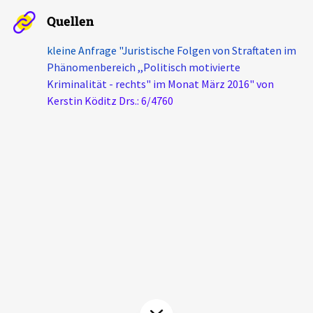
Aktuelles
Quellen
kleine Anfrage "Juristische Folgen von Straftaten im
Alle Beiträge
Über uns
Phänomenbereich ,,Politisch motivierte
Veranstaltungen
Kriminalität - rechts" im Monat März 2016" von
Projektbeschreibung
Kerstin Köditz Drs.: 6/4760
Pressemitteilungen
Kontakt
Podcasts
Unterstützer_innen
Spenden
chronik.LE in der Presse