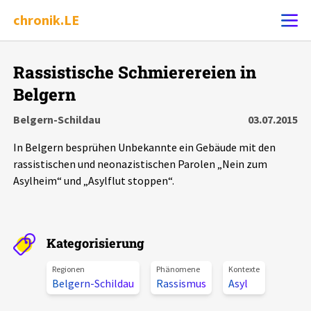
chronik.LE
Alle Ereignisse
Rassistische Schmierereien in
Ereignis melden
7502
Ereignisse
Belgern
Belgern-Schildau
03.07.2015
Chronik
Ereignisse
Statistik
In Belgern besprühen Unbekannte ein Gebäude mit den
rassistischen und neonazistischen Parolen „Nein zum
Exportieren
?
Filter Erklärungen
Dossiers
Asylheim“ und „Asylflut stoppen“.
Leipziger Zustände
Kategorisierung
Schlaglichter
Regionen
Phänomene
Kontexte
Belgern-Schildau
Rassismus
Asyl
Phänomene