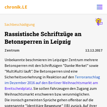
chronik.LE
Alle Ereignisse
Sachbeschädigung
Ereignis melden
7502
Ereignisse
Rassistische Schriftzüge an
Betonsperren in Leipzig
Chronik
Ereignisse
Statistik
Zentrum
12.12.2017
Exportieren
?
Filter Erklärungen
Dossiers
Unbekannte beschmieren im Leipziger Zentrum mehrere
Betonsperren mit den Schriftzügen "Danke Merkel" sowie
Leipziger Zustände
"MultiKulti läuft". Die Betonsperren sind eine
Sicherheitsvorkehrung in Reaktion auf den
Terroranschlag
im Dezember 2016 auf den Berliner Weihnachtsmarkt am
Schlaglichter
Breitscheidplatz
. Sie sollen Fahrzeugen den Zugang zum
Weihnachtsmarkt erschweren bzw. verunmöglichen.
Phänomene
Die ironisch gemeinten Sprüche gehen offenbar auf die
sogenannte "Identitäre Bewegung" (IB) zurück. Auf ihrer