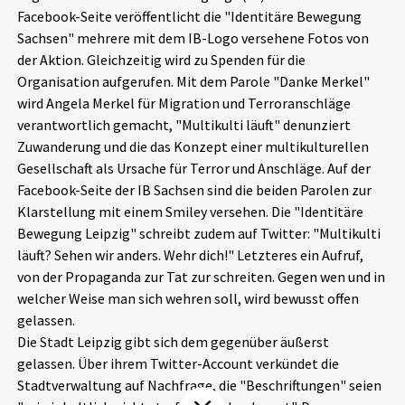
Facebook-Seite veröffentlicht die "Identitäre Bewegung
Aktuelles
Sachsen" mehrere mit dem IB-Logo versehene Fotos von
der Aktion. Gleichzeitig wird zu Spenden für die
Alle Beiträge
Über uns
Organisation aufgerufen. Mit dem Parole "Danke Merkel"
wird Angela Merkel für Migration und Terroranschläge
Veranstaltungen
verantwortlich gemacht, "Multikulti läuft" denunziert
Projektbeschreibung
Pressemitteilungen
Zuwanderung und die das Konzept einer multikulturellen
Kontakt
Gesellschaft als Ursache für Terror und Anschläge. Auf der
Podcasts
Facebook-Seite der IB Sachsen sind die beiden Parolen zur
Unterstützer_innen
Klarstellung mit einem Smiley versehen. Die "Identitäre
Bewegung Leipzig" schreibt zudem auf Twitter: "Multikulti
Spenden
läuft? Sehen wir anders. Wehr dich!" Letzteres ein Aufruf,
chronik.LE in der Presse
von der Propaganda zur Tat zur schreiten. Gegen wen und in
welcher Weise man sich wehren soll, wird bewusst offen
gelassen.
Die Stadt Leipzig gibt sich dem gegenüber äußerst
gelassen. Über ihrem Twitter-Account verkündet die
Stadtverwaltung auf Nachfrage, die "Beschriftungen" seien