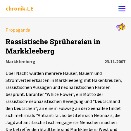
chronik.LE
Alle Ereignisse
Propaganda
Ereignis melden
7502
Ereignisse
Rassistische Sprühereien in
Markkleeberg
Chronik
Ereignisse
Statistik
Markkleeberg
23.11.2007
Exportieren
?
Filter Erklärungen
Dossiers
Über Nacht wurden mehrere Häuser, Mauern und
Stromverteilerkästen in Markkleeberg mit Hakenkreuzen,
Leipziger Zustände
rassistischen Aussagen und neonazistischen Parolen
besprüht. Darunter "White Power", ein Motto der
rassistisch-neonazistischen Bewegung und "Deutschland
Schlaglichter
den Deutschen"; an einem Fußweg an der Seenallee findet
sich mehrmals "Antiantifa". So betiteln sich Neonazis, die
Phänomene
Jagd auf antifaschistisch engagierte Menschen machen.
Die betreffenden Stadtteile sind Markkleeberg West und