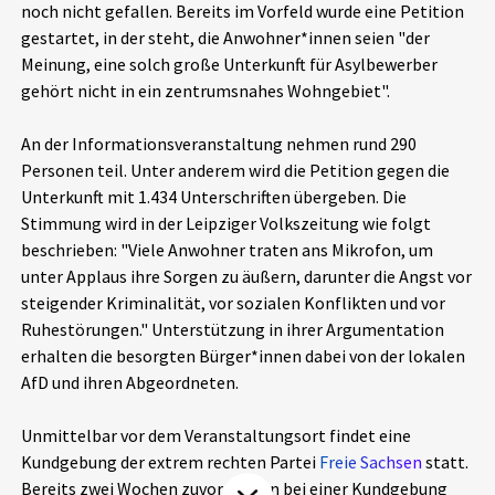
noch nicht gefallen. Bereits im Vorfeld wurde eine Petition
Aktuelles
gestartet, in der steht, die Anwohner*innen seien "der
Meinung, eine solch große Unterkunft für Asylbewerber
Alle Beiträge
gehört nicht in ein zentrumsnahes Wohngebiet".
Über uns
Veranstaltungen
An der Informationsveranstaltung nehmen rund 290
Projektbeschreibung
Personen teil. Unter anderem wird die Petition gegen die
Pressemitteilungen
Unterkunft mit 1.434 Unterschriften übergeben. Die
Kontakt
Podcasts
Stimmung wird in der Leipziger Volkszeitung wie folgt
Unterstützer_innen
beschrieben: "Viele Anwohner traten ans Mikrofon, um
unter Applaus ihre Sorgen zu äußern, darunter die Angst vor
Spenden
steigender Kriminalität, vor sozialen Konflikten und vor
Ruhestörungen." Unterstützung in ihrer Argumentation
chronik.LE in der Presse
erhalten die besorgten Bürger*innen dabei von der lokalen
AfD und ihren Abgeordneten.
Unmittelbar vor dem Veranstaltungsort findet eine
Kundgebung der extrem rechten Partei
Freie Sachsen
statt.
Bereits zwei Wochen zuvor hatten bei einer Kundgebung