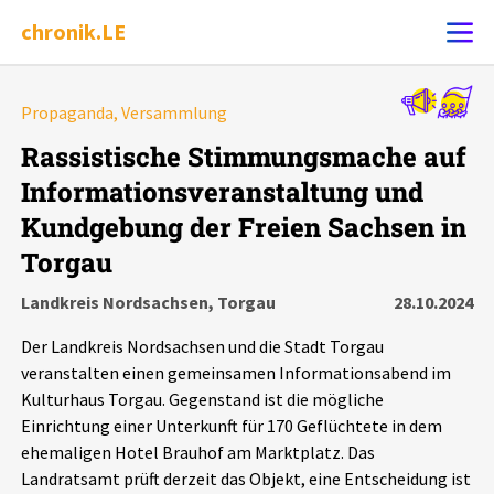
chronik.LE
Alle Ereignisse
Propaganda, Versammlung
Ereignis melden
7502
Ereignisse
Rassistische Stimmungsmache auf
Informationsveranstaltung und
Chronik
Ereignisse
Statistik
Kundgebung der Freien Sachsen in
Torgau
Exportieren
?
Filter Erklärungen
Dossiers
Landkreis Nordsachsen, Torgau
28.10.2024
Leipziger Zustände
Der Landkreis Nordsachsen und die Stadt Torgau
veranstalten einen gemeinsamen Informationsabend im
Schlaglichter
Kulturhaus Torgau. Gegenstand ist die mögliche
Einrichtung einer Unterkunft für 170 Geflüchtete in dem
Phänomene
ehemaligen Hotel Brauhof am Marktplatz. Das
Landratsamt prüft derzeit das Objekt, eine Entscheidung ist