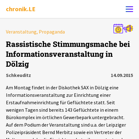
chronik.LE
Alle Ereignisse
Veranstaltung, Propaganda
Ereignis melden
7502
Ereignisse
Rassistische Stimmungsmache bei
Informationsveranstaltung in
Chronik
Ereignisse
Statistik
Dölzig
Exportieren
?
Filter Erklärungen
Dossiers
Schkeuditz
14.09.2015
Am Montag findet in der Diskothek SAX in Dölzig eine
Leipziger Zustände
Informationsveranstaltung zur Einrichtung einer
Erstaufnahmeinrichtung für Geflüchtete statt. Seit
Schlaglichter
wenigen Tagen sind bereits 143 Geflüchtete in einem
Bürokomplex im örtlichen Gewerbepark untergebracht.
Auf dem Podium der Veranstaltung sind u.a. der Leipziger
Phänomene
Polizeipräsident Bernd Merbitz sowie ein Vertreter der