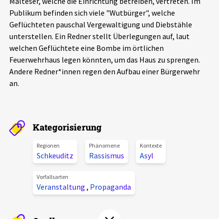
Malteser, welche die Einrichtung betreiben, vertreten. Im
Aktuelles
Publikum befinden sich viele "Wutbürger", welche
Geflüchteten pauschal Vergewaltigung und Diebstähle
unterstellen. Ein Redner stellt Überlegungen auf, laut
Alle Beiträge
Über uns
welchen Geflüchtete eine Bombe im örtlichen
Veranstaltungen
Feuerwehrhaus legen könnten, um das Haus zu sprengen.
Projektbeschreibung
Andere Redner*innen regen den Aufbau einer Bürgerwehr
Pressemitteilungen
an.
Kontakt
Podcasts
Unterstützer_innen
Kategorisierung
Spenden
chronik.LE in der Presse
Regionen
Phänomene
Kontexte
Schkeuditz
Rassismus
Asyl
Vorfallsarten
Veranstaltung
,
Propaganda