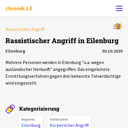
chronik.LE
Alle Ereignisse
Körperlicher Angriff
Ereignis melden
7502
Ereignisse
Rassistischer Angriff in Eilenburg
Eilenburg
30.10.2020
Chronik
Ereignisse
Statistik
Mehrere Personen werden in Eilenburg "u.a. wegen
Exportieren
?
Filter Erklärungen
Dossiers
ausländischer Herkunft" angegriffen. Das eingeleitete
Ermittlungsverfahren gegen drei bekannte Tatverdächtige
wird eingestellt.
Leipziger Zustände
Schlaglichter
Kategorisierung
Phänomene
Regionen
Vorfallsarten
Eilenburg
Körperlicher Angriff