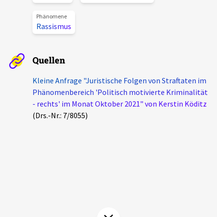
Aktuelles
Phänomene
Rassismus
Alle Beiträge
Über uns
Veranstaltungen
Quellen
Projektbeschreibung
Pressemitteilungen
Kleine Anfrage "Juristische Folgen von Straftaten im
Kontakt
Phänomenbereich 'Politisch motivierte Kriminalität
Podcasts
- rechts' im Monat Oktober 2021" von Kerstin Köditz
Unterstützer_innen
(Drs.-Nr.: 7/8055)
Spenden
chronik.LE in der Presse